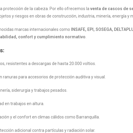
la protección de la cabeza. Por ello ofrecemos la
venta de cascos de s
jetos y riesgos en obras de construcción, industria, minería, energía y
nocidas marcas internacionales como
INSAFE, EPI, SOSEGA, DELTAPL
abilidad, confort y cumplimiento normativo
.
s:
cos, resistentes a descargas de hasta 20.000 voltios.
n ranuras para accesorios de protección auditiva y visual.
inería, siderurgia y trabajos pesados.
ad en trabajos en altura.
ación y el confort en climas cálidos como Barranquilla.
tección adicional contra partículas y radiación solar.