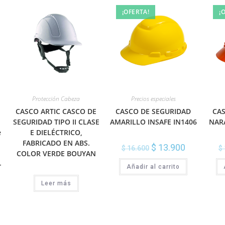
¡OFERTA!
¡
Protección Cabeza
Precios especiales
CASCO ARTIC CASCO DE
CASCO DE SEGURIDAD
CA
SEGURIDAD TIPO II CLASE
AMARILLO INSAFE IN1406
NARA
e
E DIELÉCTRICO,
FABRICADO EN ABS.
$
13.900
$
16.600
$
COLOR VERDE BOUYAN
-
Añadir al carrito
Leer más