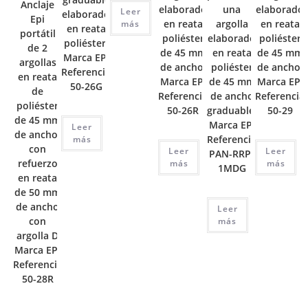
Anclaje
elaborado
una
elaborado
Leer
elaborado
Epi
en reata
argolla
en reata
más
en reata
portátil
poliéster
elaborado
poliéster
poliéster.
de 2
de 45 mm
en reata
de 45 mm
Marca EPI
argollas
de ancho.
poliéster
de ancho.
Referencia
en reata
Marca EPI
de 45 mm
Marca EPI
50-26G
de
Referencia
de ancho
Referencia
poliéster
50-26R
graduable,
50-29
de 45 mm
Marca EPI
Leer
de ancho,
Referencia
más
con
Leer
Leer
PAN-RRP-
refuerzo
más
más
1MDG
en reata
de 50 mm
de ancho
Leer
con
más
argolla D
Marca EPI
Referencia
50-28R