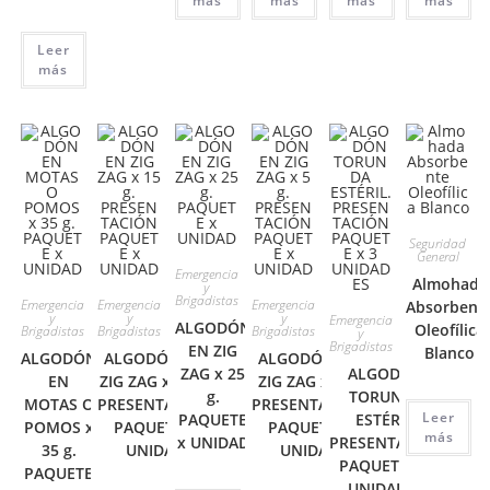
más
más
más
más
Leer
más
Seguridad
General
Emergencia
Almohada
y
Brigadistas
Emergencia
Emergencia
Emergencia
Absorbent
y
y
y
Emergencia
ALGODÓN
Oleofílica
Brigadistas
Brigadistas
Brigadistas
y
Brigadistas
EN ZIG
Blanco
ALGODÓN
ALGODÓN EN
ALGODÓN EN
ZAG x 25
ALGODÓN
EN
ZIG ZAG x 15 g.
ZIG ZAG x 5 g.
g.
TORUNDA
MOTAS O
PRESENTACIÓN
PRESENTACIÓN
Leer
PAQUETE
ESTÉRIL.
POMOS x
PAQUETE x
PAQUETE x
más
x UNIDAD
PRESENTACIÓN
35 g.
UNIDAD
UNIDAD
PAQUETE x 3
PAQUETE
UNIDADES