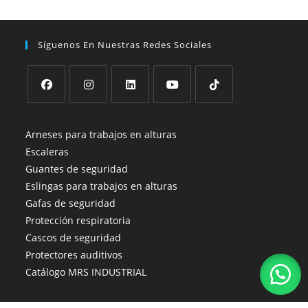
Síguenos En Nuestras Redes Sociales
Se
Se
Se
Se
Se
abre
abre
abre
abre
abre
Arneses para trabajos en alturas
en
en
en
en
en
Escaleras
una
una
una
una
una
Guantes de seguridad
nueva
nueva
nueva
nueva
nueva
Eslingas para trabajos en alturas
pestaña
pestaña
pestaña
pestaña
pestaña
Gafas de seguridad
Protección respiratoria
Cascos de seguridad
Protectores auditivos
Catálogo MRS INDUSTRIAL