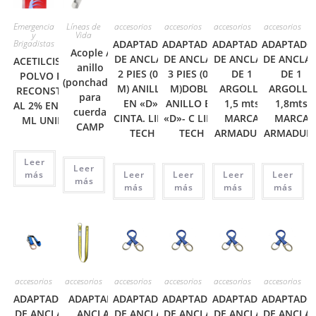
Emergencia
Líneas de
accesorios
accesorios
accesorios
accesorios
y
Vida
Brigadistas
ADAPTADOR
ADAPTADOR
ADAPTADOR
ADAPTADO
Acople /
DE ANCLAJE
DE ANCLAJE
DE ANCLAJE
DE ANCLAJ
ACETILCISTEÍNA
anillo
2 PIES (0,6
3 PIES (0,9
DE 1
DE 1
POLVO PARA
(ponchado)
M) ANILLO
M)DOBLE
ARGOLLA
ARGOLLA
RECONSTITUIR
para
EN «D»-
ANILLO EN
1,5 mts
1,8mts
AL 2% ENV X 60
cuerda
CINTA. LINK
«D»- C LINK
MARCA
MARCA
ML UNIDAD.
CAMP
TECH
TECH
ARMADURA
ARMADUR
Leer
Leer
más
Leer
Leer
Leer
Leer
más
más
más
más
más
accesorios
accesorios
accesorios
accesorios
accesorios
accesorios
ADAPTADOR
ADAPTADOR DE
ADAPTADOR
ADAPTADOR
ADAPTADOR
ADAPTADO
DE ANCLAJE
ANCLAJE EN
DE ANCLAJE
DE ANCLAJE
DE ANCLAJE
DE ANCLAJ