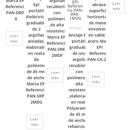
Marca EPI
argollas
Leer
Epi
abrazar
Referencia
recubierta
más
portátil
superficies
PAN-DRP-
con
dieléctrico
horizontales
0
polímero
graduable
de manera
de alta
Eslingas
de 2
envolvente
resistencia
argollas
Anclaje Epi
en cable de
Leer
Marca EPI
aisladas,
portátil
acero Marca
más
Referencia
elaborado
graduable
EPI
PAN-SRK-
en reata
de una
Referencia
2MDF
de
argolla
PAN-CA-2MF
poliéster
recubierta
de 45 mm
con
Leer
Leer
de ancho
polímero de
más
más
Marca EPI
alta
Referencia
resistencia
PAN-SRP-
,elaborado
2MDG
en reata
Polyaramide
de 45 mm
Leer
de ancho y
más
refuerzo en