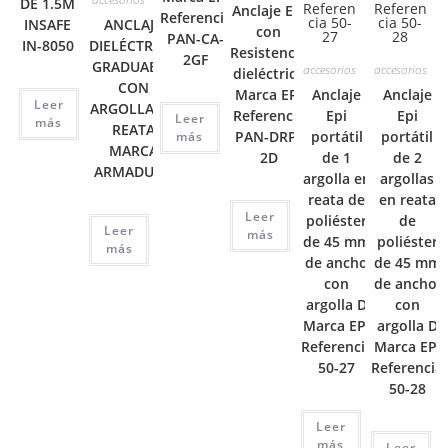
DE 1.5M
Anclaje Epi
Referencia
INSAFE
ANCLAJE
con
PAN-CA-
IN-8050
DIELÉCTRICO
Resistencia
2GF
GRADUABLE
accesorios
accesorios
dieléctrica
CON
Marca EPI
Anclaje
Anclaje
Leer
ARGOLLA EN
Referencia
Epi
Epi
Leer
más
REATA
PAN-DRP-
portátil
portátil
más
MARCA
2D
de 1
de 2
ARMADURA
argolla en
argollas
reata de
en reata
Leer
poliéster
de
Leer
más
de 45 mm
poliéster
más
de ancho
de 45 mm
con
de ancho,
argolla D
con
Marca EPI
argolla D
Referencia
Marca EPI
50-27
Referencia
50-28
Leer
más
Leer