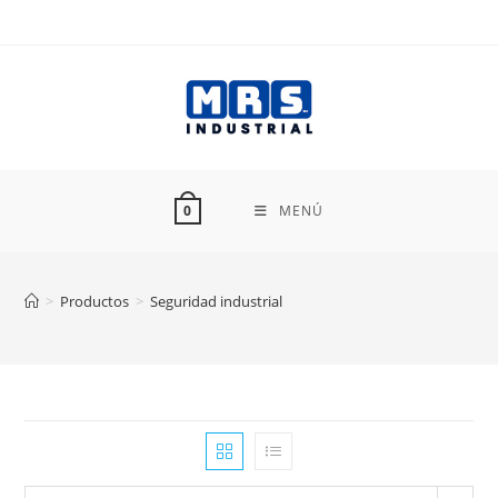
Ir
al
contenido
MENÚ
0
>
Productos
>
Seguridad industrial