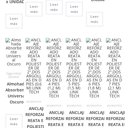
x UNIDAD
Leer
Leer
Leer
más
más
más
Leer
Leer
más
más
Seguridad
General
Almohada
Absorbente
Universal
accesorios
Oscuro
accesorios
accesorios
accesorios
accesorios
ANCLAJE
ANCLAJE
ANCLAJE
ANCLAJE
ANCLAJE
REFORZADO
REFORZADO
REFORZADO
REFORZADO
REFORZAD
Leer
REATA EN
más
REATA EN
REATA EN
REATA EN
REATA EN
POLIESTER