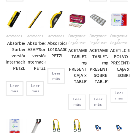
accesorios
accesorios
accesorios
Emergencia
Emergencia
Emergencia
y
y
y
Absorbedor
Absorbedor.
Absorbica
Brigadistas
Brigadistas
Brigadistas
Sorber
ASAP’Sorber
L010AA00
ACETAMINOFÉN
ACETAMINOFÉN
ACETILCIST
versión
versión
PETZL
TABLETA 500
TABLETA 500
POLVO 1,
internacional
internacional
mg
mg
PRESENTA
PETZL
PETZL
PRESENTACIÓN
PRESENTACIÓN
CAJA x 
Leer
CAJA x 300
SOBRE x 10
SOBRES
más
TABLETAS.
TABLETAS.
Leer
Leer
más
más
Leer
más
Leer
Leer
más
más