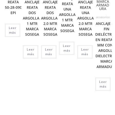
REATA
ANCLAJE
ANCLAJE
ANCLAJE
REATA
50-28-090
REATA
REATA
REATA
UNA
EPI
DOS
DOS
UNA
ARGOLLA
accesorios
ARGOLLAS
ARGOLLAS
ARGOLLA
1 MTR
1 MTR
2.0 MTR
2.0 MTR
ANCLAJE S
MARCA
Leer
MARCA
MARCA
MARCA
FIN
SOSEGA
más
SOSEGA
SOSEGA
SOSEGA
DIELÉCTRI
EN REATA 
MM CON 
Leer
Leer
Leer
Leer
ARGOLLA
más
más
más
más
DIELECTRI
MARCA
ARMADUR
Leer
más