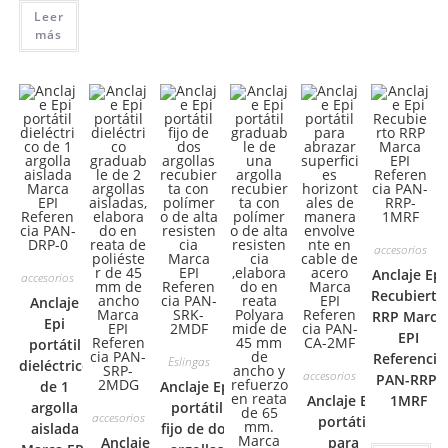
Leer
más
accesorios
Anclaje Epi
accesorios
Recubierto
Anclaje
RRP Marca
Epi
EPI
portátil
Referencia
Eslingas
dieléctrico
accesorios
PAN-RRP-
de 1
Anclaje Epi
Anclaje Epi
1MRF
argolla
portátil
accesorios
portátil
aislada
fijo de dos
Anclaje
para