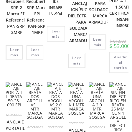
PORTATIL 
Recubierto
Recubierto
lbs
ANCLAJE
PARA
1.50MT
SRP 2
SRP Marca
INSAFE
IGNÍFUGO
SOLDADOR
CERTIFICA
Marca EPI
EPI
IN-904
DIELÉCTRICO
MARCA
INSAFE
Referencia
Referencia
PARA
ARMADURA
IN8050
PAN-SRP-
PAN-SRP-
SOLDADOR
Leer
2MRF
1MRF
MARCA
más
Leer
ARMADURA
$
61.999
más
El
$
53.000
precio
Leer
Leer
El
original
precio
más
más
era:
Añadir
Leer
actual
$ 61.999.
es:
al
más
$ 53.00
carrito
accesorios
ANCLAJE
accesorios
accesorios
accesorios
accesorios
PORTATIL
ANCLAJE