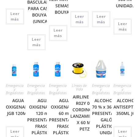
BASCULANTE
SEMASK
UNIDAD.
PARA CASCO
BOUYAN
Leer
BOUYAN
Leer
Leer
más
(UNICA)
más
más
Leer
más
Leer
más
Leer
más
Emergencia
Emergencia
Emergencia
Líneas de
Emergencia
Emergencia
y
y
y
Vida
y
y
Brigadistas
Brigadistas
Brigadistas
Brigadistas
Brigadistas
AIRLINE REF:
AGUA
AGUA
AGUA
ALCOHOL AL
ALCOHO
R02Y 060.
OXIGENADA
OXIGENADA x
OXIGENADA x
70 % x 3600 ml.
ANTISEPTI
CORDINO DE
JGB 120ML
120 ml.
60 ml.
PRESENTACIÓN
350ML JG
LANZAMIENTO
PRESENTACIÓN
PRESENTACIÓN
GALÓN
X 60 MT.
FRASCO
FRASCO
PLÁSTICO x
PETZL
Leer
Leer
PLÁSTICO x
PLÁSTICO x
UNIDAD
más
más