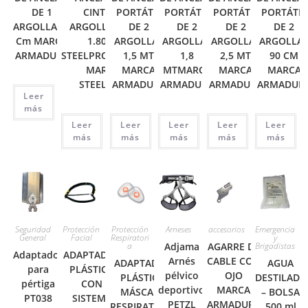
DE 1
CINTA (2
PORTÁTIL
PORTÁTIL
PORTÁTIL
PORTÁTIL
ARGOLLA 90
ARGOLLAS) DE
DE 2
DE 2
DE 2
DE 2
Cm MARCA
1.80 M
ARGOLLAS
ARGOLLAS
ARGOLLAS
ARGOLLA
ARMADURA
STEELPRO(500600
1,5 MT
1,8
2,5 MT
90 CM
MARCA
MARCA
MTMARCA
MARCA
MARCA
STEELPRO
ARMADURA
ARMADURA
ARMADURA
ARMADUR
Leer
más
Leer
Leer
Leer
Leer
Leer
más
más
más
más
más
Seguridad
Protección
Protección
Arneses
accesorios
Emergencia
General
Facial
Respiratori
y
a
Adjama
AGARRE DE
Brigadistas
Adaptador
ADAPTADOR
Arnés
CABLE CON
ADAPTADOR
AGUA
para
PLÁSTICO
pélvico
OJO
PLÁSTICO
DESTILADA
pértiga
CON
deportivo
MARCA
MÁSCARA
– BOLSA
PT038
SISTEMA
PETZL
ARMADURA
RESPIRATORIA
500 ml