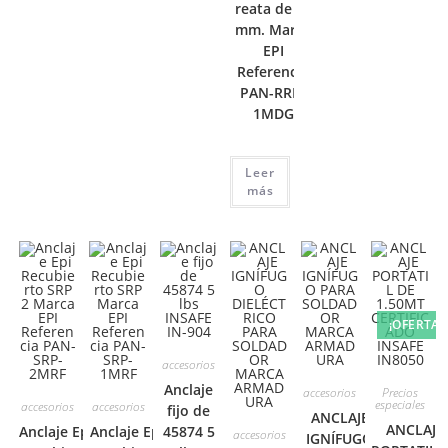
reata de 65
mm. Marca
EPI
Referencia
PAN-RRK-
1MDG
Leer
más
¡OFERTA!
accesorios
Anclaje
accesorios
Precios
especiales
accesorios
accesorios
fijo de
ANCLAJE
ANCLAJE
Anclaje Epi
Anclaje Epi
45874 5
accesorios
IGNÍFUGO