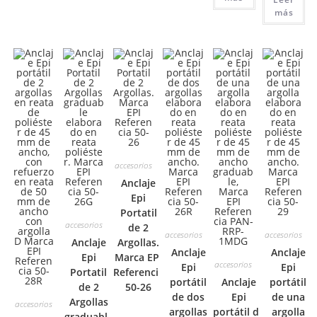
más
accesorios
Anclaje
Epi
Portatil
accesorios
de 2
accesorios
accesorios
Anclaje
Argollas.
Anclaje
Anclaje
Epi
Marca EPI
accesorios
Epi
Epi
Portatil
Referencia
portátil
Anclaje
portátil
de 2
50-26
de dos
Epi
de una
Argollas
accesorios
argollas
portátil de
argolla
graduable