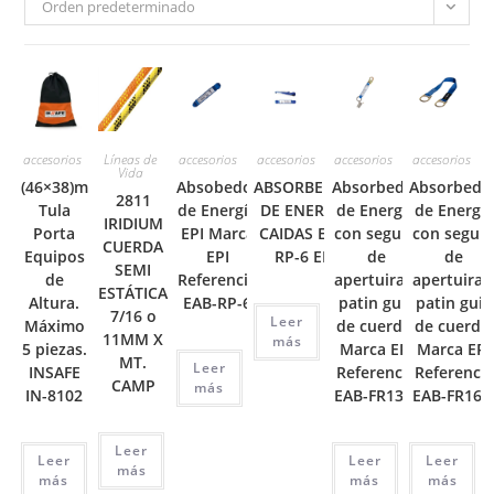
Orden predeterminado
accesorios
Líneas de
accesorios
accesorios
accesorios
accesorios
Vida
(46×38)m
Absobedor
ABSORBEDOR
Absorbedor
Absorbedo
2811
Tula
de Energía
DE ENERGIA
de Energía
de Energía
IRIDIUM
Porta
EPI Marca
CAIDAS EAB-
con seguro
con segur
CUERDA
Equipos
EPI
RP-6 EPI
de
de
SEMI
de
Referencia
apertuira y
apertuira 
ESTÁTICA
Altura.
EAB-RP-6
patin guia
patin guia
7/16 o
Leer
Máximo
de cuerda.
de cuerda.
11MM X
más
5 piezas.
Marca EPI
Marca EPI
MT.
Leer
INSAFE
Referencia
Referencia
CAMP
más
IN-8102
EAB-FR13-6
EAB-FR16-
Leer
Leer
Leer
Leer
más
más
más
más