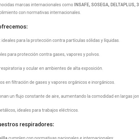
nocidas marcas internacionales como
INSAFE, SOSEGA, DELTAPLUS, 
plimiento con normativas internacionales.
 ofrecemos:
: ideales para la protección contra partículas sólidas y líquidas.
ables para protección contra gases, vapores y polvos.
respiratoria y ocular en ambientes de alta exposición.
dos en filtración de gases y vapores orgánicos e inorgánicos.
ionan un flujo constante de aire, aumentando la comodidad en largas jo
tálicos, ideales para trabajos eléctricos.
estros respiradores:
illa
cumplen con normativas nacionales e internacionales: