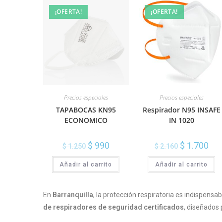
¡OFERTA!
¡OFERTA!
Precios especiales
Precios especiales
TAPABOCAS KN95
Respirador N95 INSAFE
ECONOMICO
IN 1020
$
990
$
1.700
$
1.250
$
2.160
Añadir al carrito
Añadir al carrito
En
Barranquilla
, la protección respiratoria es indispensa
de respiradores de seguridad certificados
, diseñados 