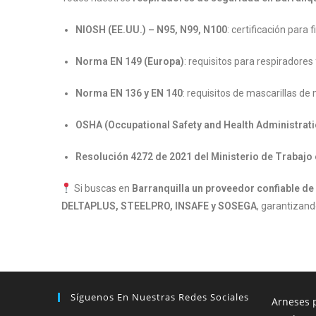
NIOSH (EE.UU.) – N95, N99, N100
: certificación para f
Norma EN 149 (Europa)
: requisitos para respiradores 
Norma EN 136 y EN 140
: requisitos de mascarillas de
OSHA (Occupational Safety and Health Administrati
Resolución 4272 de 2021 del Ministerio de Trabajo
Si buscas en
Barranquilla un proveedor confiable d
DELTAPLUS, STEELPRO, INSAFE y SOSEGA
, garantizand
Síguenos En Nuestras Redes Sociales
Arneses p