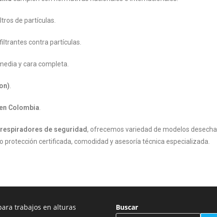
iltros de partículas.
filtrantes contra partículas.
 media y cara completa.
on)
.
 en Colombia
.
e respiradores de seguridad
, ofrecemos variedad de modelos desechab
o protección certificada, comodidad y asesoría técnica especializada.
ara trabajos en alturas
Buscar