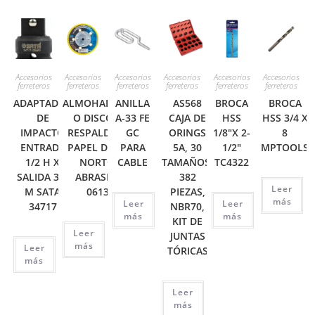
Accesorios
Accesorios
Accesorios
Accesorios
Accesorios
Accesorios
ferreteros
ferreteros
ferreteros
ferreteros
ferreteros
ferreteros
ADAPTADOR
ALMOHADILLAS
ANILLA
AS568
BROCA
BROCA
DE
O DISCO DE
A-33 FE
CAJA DE
HSS
HSS 3/4 X
IMPACTO
RESPALDO DE
GC
ORINGS
1/8″X 2-
8
ENTRADA
PAPEL DE LIJA
PARA
5A, 30
1/2″
MPTOOLS
1/2 H X
NORTON
CABLE
TAMAÑOS,
TC4322
SALIDA 3/4
ABRASIVES
382
Leer
M SATA
06136
PIEZAS,
más
Leer
Leer
34717
NBR70,
más
más
KIT DE
Leer
JUNTAS
más
Leer
TÓRICAS
más
Leer
más