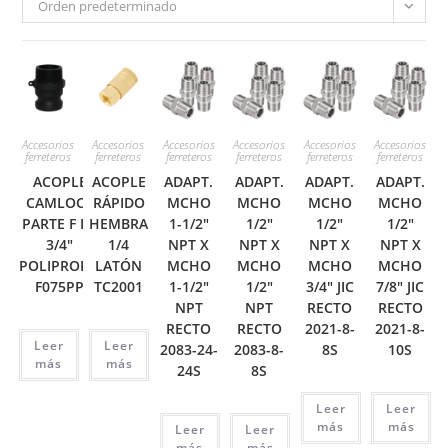
Orden predeterminado
Accesorios
Accesorios
Accesorios
Accesorios
Accesorios
Accesorios
ferreteros
ferreteros
ferreteros
ferreteros
ferreteros
ferreteros
ACOPLE
ACOPLE
ADAPT.
ADAPT.
ADAPT.
ADAPT.
CAMLOCK
RÁPIDO
MCHO
MCHO
MCHO
MCHO
PARTE F DE
HEMBRA
1-1/2″
1/2″
1/2″
1/2″
3/4″
1/4
NPT X
NPT X
NPT X
NPT X
POLIPROPIL
LATÓN
MCHO
MCHO
MCHO
MCHO
F075PP
TC2001
1-1/2″
1/2″
3/4″ JIC
7/8″ JIC
NPT
NPT
RECTO
RECTO
RECTO
RECTO
2021-8-
2021-8-
Leer
Leer
2083-24-
2083-8-
8S
10S
más
más
24S
8S
Leer
Leer
más
más
Leer
Leer
más
más