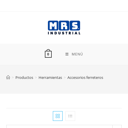
Ir
al
contenido
MENÚ
0
>
Productos
>
Herramientas
>
Accesorios ferreteros