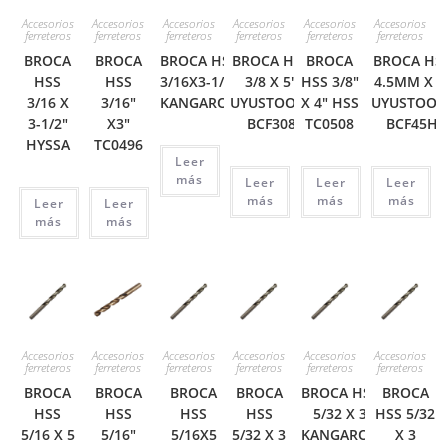
Accesorios
Accesorios
Accesorios
Accesorios
Accesorios
Accesorios
ferreteros
ferreteros
ferreteros
ferreteros
ferreteros
ferreteros
BROCA
BROCA
BROCA HSS
BROCA HSS
BROCA
BROCA HS
HSS
HSS
3/16X3-1/2″
3/8 X 5″
HSS 3/8″
4.5MM X 3
3/16 X
3/16″
KANGAROO
UYUSTOOLS
X 4″ HSS
UYUSTOOL
3-1/2″
X3″
BCF308
TC0508
BCF45H
HYSSA
TC0496
Leer
más
Leer
Leer
Leer
más
más
más
Leer
Leer
más
más
Accesorios
Accesorios
Accesorios
Accesorios
Accesorios
Accesorios
ferreteros
ferreteros
ferreteros
ferreteros
ferreteros
ferreteros
BROCA
BROCA
BROCA
BROCA
BROCA HSS
BROCA
HSS
HSS
HSS
HSS
5/32 X 3
HSS 5/32
5/16 X 5
5/16″
5/16X5
5/32 X 3
KANGAROO
X 3