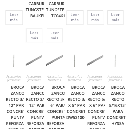
CARBURO
CARBURO
TUNGSTENO
TUNGSTENO
Leer
Leer
Leer
Leer
BAUKER
TC0461
más
más
más
más
Leer
Leer
más
más
Accesorios
Accesorios
Accesorios
Accesorios
Accesorios
Accesorios
ferreteros
ferreteros
ferreteros
ferreteros
ferreteros
ferreteros
BROCA
BROCA
BROCA
BROCA
BROCA
BROCA
ZANCO
ZANCO
ZANCO
ZANCO
ZANCO
ZANCO
RECTO 3/8 X
RECTO 3/8 X
RECTO 3/8 X
RECTO 3/8
RECTO 5/16
RECTO
12″ PARA
12″ PARA
6″ PARA
X 5″ PARA
X 6″ PARA
5/16X13″
CONCRETO
CONCRETO
CONCRETO
CONCRETO
CONCRETO
PARA
PUNTA
PUNTA
PUNTA
DW531000C
PUNTA
CONCRETO
REFORZADA
REFORZADA
REFORZADA
REFORZADA
HYSSA