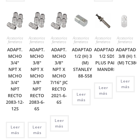
Accesorios
Accesorios
Accesorios
Accesorios
Accesorios
Accesorios
ferreteros
ferreteros
ferreteros
ferreteros
ferreteros
ferreteros
ADAPT.
ADAPT.
ADAPT.
ADAPTADOR
ADAPTADOR
ADAPTADO
MCHO
MCHO
MCHO
1/2 (H) 3/4
1/2 SDS
3/8 (H) 1/2
3/4″
3/8″
3/8″
(M)
PLUS PARA
(M) TC380
NPT X
NPT X
NPT X
STANLEY 4-
MANDRIL
MCHO
MCHO
MCHO
88-558
Leer
3/4″
3/8″
7/16″ JIC
más
Leer
NPT
NPT
RECTO
más
Leer
RECTO
RECTO
2021-6-
más
2083-12-
2083-6-
6S
12S
6S
Leer
más
Leer
Leer
más
más