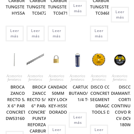
CARBURO
CARBURO
CARBURO
CARBURO
Leer
TUNGSTENO
TUNGSTENO
TUNGSTENO
TUNGSTENO
más
Leer
HYSSA
TC0472
TC0471
TC0468
más
Leer
Leer
Leer
Leer
más
más
más
más
Accesorios
Accesorios
Accesorios
Accesorios
Accesorios
Accesorios
ferreteros
ferreteros
ferreteros
ferreteros
ferreteros
ferreteros
BROCA
BROCA
CANDADO
CARTUCHO GAS
DISCO CORTE
DISCO
ZANCO
ZANCO
50MM
BUTANO/PROPANO
CONCRETO 9″
DIAMANTA
RECTO 5/8
RECTO 5/8 X
KEY LOCK
1/4 TC4563
SEGMENTADO
CORTE
X 6″ PARA
6″ PARA
KEY-HS50
DRAGON
CONTINUO 
CONCRETO
CONCRETO
DORADO
TOOLS D900
COVO RE
Leer
DW531600C
PUNTA
CV-DCW
más
REFORZADA
180W
Leer
Leer
CARBURO