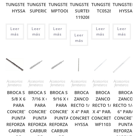
TUNGSTENO
TUNGSTENO
TUNGSTENO
TUNGSTENO
TUNGSTENO
TUNGSTEN
HYSSA
SUPERIOR
MPTOOLS
SURTEK
TC0528
HYSSA
119208
Leer
Leer
Leer
Leer
Leer
más
más
más
más
más
Leer
más
Accesorios
Accesorios
Accesorios
Accesorios
Accesorios
Accesorios
ferreteros
ferreteros
ferreteros
ferreteros
ferreteros
ferreteros
BROCA SDS
BROCA SDS
BROCA SDS
BROCA
BROCA
BROCA
5/8 X 6
7/16 X 6
9/16 X 6
ZANCO
ZANCO
ZANCO
PARA
PARA
PARA
RECTO 1/4
RECTO 1/4
RECTO 1/4 
CONCRETO
CONCRETO
CONCRETO
X 4″ PARA
X 4″ PARA
6″ PARA
PUNTA
PUNTA
PUNTA
CONCRETO
CONCRETO
CONCRET
REFORZADA
REFORZADA
REFORZADA
HYSSA
WF1103
PUNTA
CARBURO
CARBURO
CARBURO
REFORZAD