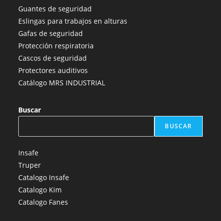
una
una
una
una
una
Guantes de seguridad
nueva
nueva
nueva
nueva
nueva
Eslingas para trabajos en alturas
pestaña
pestaña
pestaña
pestaña
pestaña
Gafas de seguridad
Protección respiratoria
Cascos de seguridad
Protectores auditivos
Catálogo MRS INDUSTRIAL
Buscar
BUSCAR
Insafe
Truper
Catalogo Insafe
Catalogo Kim
Catalogo Fanes