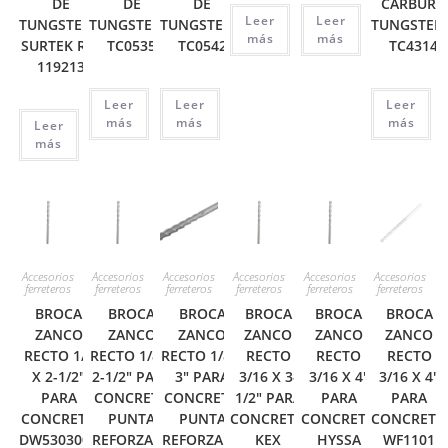
DE
DE
DE
CARBURO
Leer
Leer
TUNGSTENO
TUNGSTENO
TUNGSTENO
TUNGSTEN
más
más
SURTEK REF
TC0535
TC0542
TC4314
119213
Leer
Leer
Leer
más
más
más
Leer
más
Accesorios
Accesorios
Accesorios
Accesorios
Accesorios
Accesorios
ferreteros
ferreteros
ferreteros
ferreteros
ferreteros
ferreteros
BROCA
BROCA
BROCA
BROCA
BROCA
BROCA
ZANCO
ZANCO
ZANCO
ZANCO
ZANCO
ZANCO
RECTO 1/8
RECTO 1/8 X
RECTO 1/8 X
RECTO
RECTO
RECTO
X 2-1/2″
2-1/2″ PARA
3″ PARA
3/16 X 3-
3/16 X 4″
3/16 X 4″
PARA
CONCRETO
CONCRETO
1/2″ PARA
PARA
PARA
CONCRETO
PUNTA
PUNTA
CONCRETO
CONCRETO
CONCRETO
DW530300C
REFORZADA
REFORZADA
KEX
HYSSA
WF1101