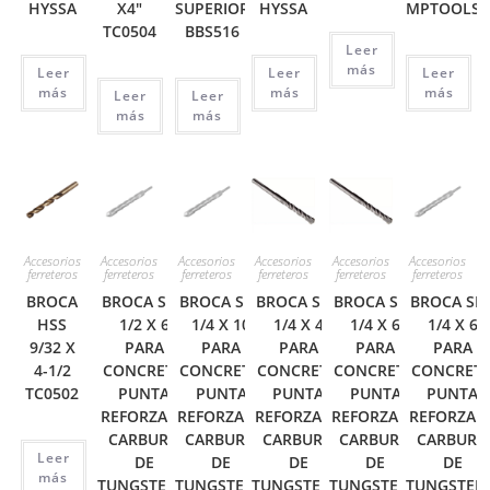
HYSSA
X4″
SUPERIOR
HYSSA
MPTOOLS
TC0504
BBS516
Leer
más
Leer
Leer
Leer
más
más
más
Leer
Leer
más
más
Accesorios
Accesorios
Accesorios
Accesorios
Accesorios
Accesorios
ferreteros
ferreteros
ferreteros
ferreteros
ferreteros
ferreteros
BROCA
BROCA SDS
BROCA SDS
BROCA SDS
BROCA SDS
BROCA SD
HSS
1/2 X 6
1/4 X 10
1/4 X 4
1/4 X 6
1/4 X 6
9/32 X
PARA
PARA
PARA
PARA
PARA
4-1/2
CONCRETO
CONCRETO
CONCRETO
CONCRETO
CONCRET
TC0502
PUNTA
PUNTA
PUNTA
PUNTA
PUNTA
REFORZADA
REFORZADA
REFORZADA
REFORZADA
REFORZAD
CARBURO
CARBURO
CARBURO
CARBURO
CARBURO
Leer
DE
DE
DE
DE
DE
más
TUNGSTENO
TUNGSTENO
TUNGSTENO
TUNGSTENO
TUNGSTEN