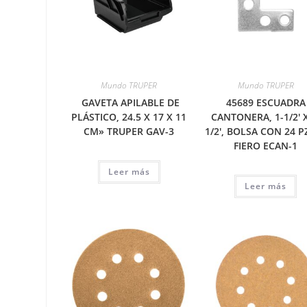
Mundo TRUPER
Mundo TRUPER
GAVETA APILABLE DE
45689 ESCUADRA
PLÁSTICO, 24.5 X 17 X 11
CANTONERA, 1-1/2′ X
CM» TRUPER GAV-3
1/2′, BOLSA CON 24 P
FIERO ECAN-1
Leer más
Leer más