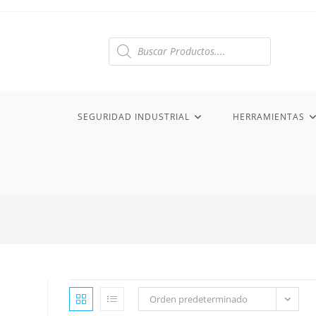
Ir
al
contenido
Búsqueda
de
productos
SEGURIDAD INDUSTRIAL
HERRAMIENTAS
Orden predeterminado