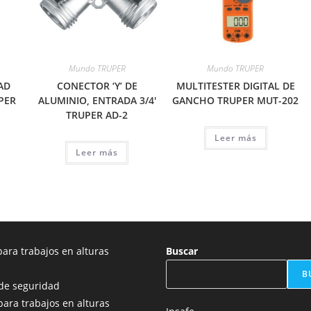
Mundo TRUPER
Mundo TRUPER
AD
CONECTOR ‘Y’ DE
MULTITESTER DIGITAL DE
PER
ALUMINIO, ENTRADA 3/4′
GANCHO TRUPER MUT-202
TRUPER AD-2
Leer más
Leer más
ara trabajos en alturas
Buscar
B
de seguridad
para trabajos en alturas