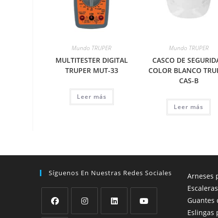
Mundo TRUPER
Mundo TRUPER
MULTITESTER DIGITAL
CASCO DE SEGURID
TRUPER MUT-33
COLOR BLANCO TRU
CAS-B
Leer más
Leer más
Síguenos En Nuestras Redes Sociales
Arneses p
Escaleras
Guantes 
Eslingas 