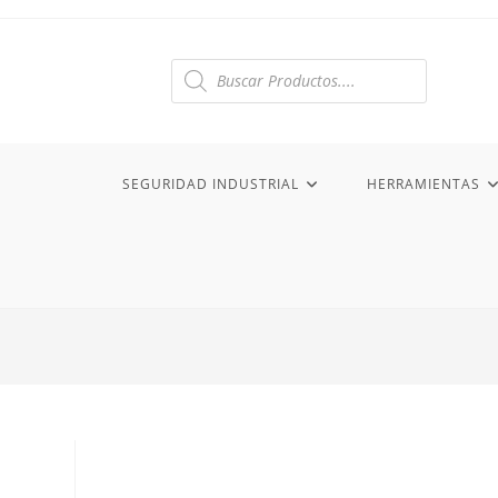
Ir
al
contenido
Búsqueda
de
productos
SEGURIDAD INDUSTRIAL
HERRAMIENTAS