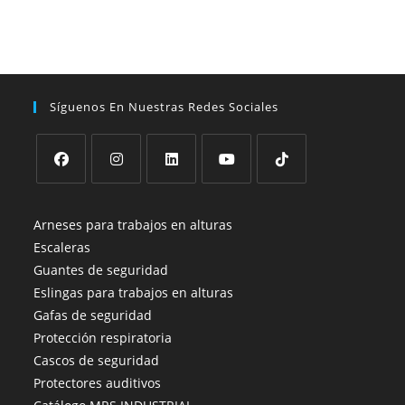
múltiples
múltiples
variantes.
variantes.
Las
Las
opciones
opciones
se
se
pueden
pueden
elegir
elegir
en
en
Síguenos En Nuestras Redes Sociales
la
la
página
página
de
de
producto
producto
Se
Se
Se
Se
Se
abre
abre
abre
abre
abre
Arneses para trabajos en alturas
en
en
en
en
en
Escaleras
una
una
una
una
una
Guantes de seguridad
nueva
nueva
nueva
nueva
nueva
Eslingas para trabajos en alturas
pestaña
pestaña
pestaña
pestaña
pestaña
Gafas de seguridad
Protección respiratoria
Cascos de seguridad
Protectores auditivos