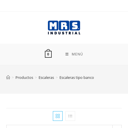
Ir
al
contenido
MENÚ
0
>
Productos
>
Escaleras
>
Escaleras tipo banco