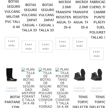
BOTAS DE
MICROPLEX
MICROPLEX
FABRICADO
BOTAS DE
BOTAS DE
SEGURIDAD
2.0MM,
2.0MM,
CUERO, FO
SEGURIDAD
SEGURIDAD
VULCANIZADO
TRANSPIRABLE,
TRANSPIRABLE,
CAMBRE
VULCANIZADO
VULCANIZADO
MILITAR MF-
RESISTENTE AL
RESISTENTE AL
PUNTER
ZAPATO
ZAPATO
PVC TALLA 33
AGUA. TALLAS
AGUA. TALLAS
PLÁSTIC
CASUAL CAFÉ
CASUAL LONA
A 44
35-44
35-44
SUELA
TALLA 33 A 44
TALLA 33 A 44
POLIURETA
TALLAS 39
Leer
Leer
Leer
Leer
Leer
más
más
más
más
más
Leer
más
Calzado
Calzado
Calzado
Industrial
Industrial
Industrial
BOTAS
TENIS
TENIS
PANTANERAS
TORYO
TORYO
CON
DIELECTRICO
DIELECTRI