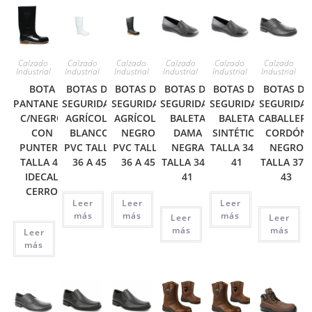
Calzado
Calzado
Calzado
Calzado
Calzado
Calzado
Industrial
Industrial
Industrial
Industrial
Industrial
Industrial
BOTA
BOTAS DE
BOTAS DE
BOTAS DE
BOTAS DE
BOTAS DE
PANTANERA
SEGURIDAD
SEGURIDAD
SEGURIDAD
SEGURIDAD
SEGURIDA
C/NEGRO
AGRÍCOLA
AGRÍCOLA
BALETA
BALETA
CABALLER
CON
BLANCO
NEGRO
DAMA
SINTÉTICA
CORDÓN
PUNTERA
PVC TALLA
PVC TALLA
NEGRA
TALLA 34 A
NEGRO
TALLA 42
36 A 45
36 A 45
TALLA 34 A
41
TALLA 37 
IDECAL
41
43
CERRO
Leer
Leer
Leer
más
más
más
Leer
Leer
más
más
Leer
más