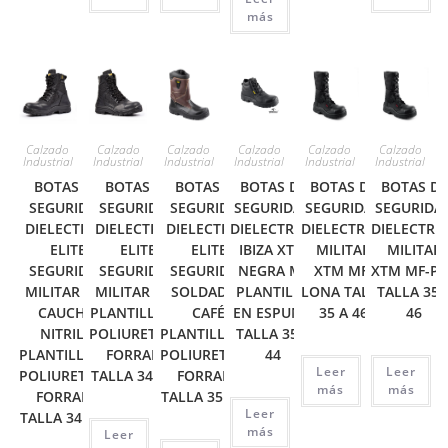
más
Calzado
Calzado
Calzado
Calzado
Calzado
Calzado
Industrial
Industrial
Industrial
Industrial
Industrial
Industrial
BOTAS DE
BOTAS DE
BOTAS DE
BOTAS DE
BOTAS DE
BOTAS DE
SEGURIDAD
SEGURIDAD
SEGURIDAD
SEGURIDAD
SEGURIDAD
SEGURIDA
DIELECTRICA
DIELECTRICA
DIELECTRICA
DIELECTRICA
DIELECTRICA
DIELECTRI
ELITE
ELITE
ELITE
IBIZA XTM
MILITAR
MILITAR
SEGURIDAD
SEGURIDAD
SEGURIDAD
NEGRA MF
XTM MF-
XTM MF-P
MILITAR 8 IN
MILITAR 8 IN
SOLDADOR
PLANTILLA
LONA TALLA
TALLA 35 
CAUCHO
PLANTILLA EN
CAFÉ
EN ESPUMA
35 A 46
46
NITRILO
POLIURETANO
PLANTILLA EN
TALLA 35 A
PLANTILLA EN
FORRADA
POLIURETANO
44
Leer
Leer
POLIURETANO
TALLA 34 A 47
FORRADA
más
más
FORRADA
TALLA 35 A 46
Leer
TALLA 34 A 47
más
Leer