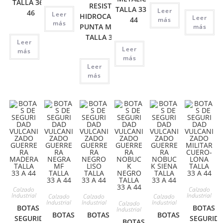
TALLA 36 A
RESISTENTE
TALLA 33 A
Leer
46
Leer
HIDROCARBUROS
Leer
44
más
más
PUNTA METÁLICA
más
TALLA 33 A 44
Leer
Leer
más
más
Leer
más
Calzado
Calzado
Industrial
Industrial
Calzado
Calzado
Calzado
Industrial
Industrial
Industrial
Calzado
BOTAS DE
BOTAS D
Industrial
BOTAS DE
BOTAS DE
BOTAS DE
SEGURIDAD
SEGURID
BOTAS DE