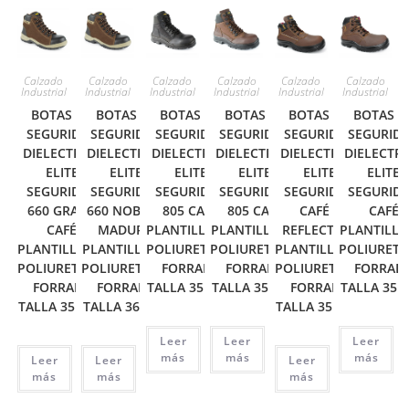
Calzado
Calzado
Calzado
Calzado
Calzado
Calzado
Industrial
Industrial
Industrial
Industrial
Industrial
Industrial
BOTAS DE
BOTAS DE
BOTAS DE
BOTAS DE
BOTAS DE
BOTAS D
SEGURIDAD
SEGURIDAD
SEGURIDAD
SEGURIDAD
SEGURIDAD
SEGURID
DIELECTRICA
DIELECTRICA
DIELECTRICA
DIELECTRICA
DIELECTRICA
DIELECTRI
ELITE
ELITE
ELITE
ELITE
ELITE
ELITE
SEGURIDAD
SEGURIDAD
SEGURIDAD
SEGURIDAD
SEGURIDAD
SEGURID
660 GRASO
660 NOBUCK
805 CAFÉ
805 CAFÉ
CAFÉ –
CAFÉ
CAFÉ
MADURO
PLANTILLA EN
PLANTILLA EN
REFLECTIVO
PLANTILLA
PLANTILLA EN
PLANTILLA EN
POLIURETANO
POLIURETANO
PLANTILLA EN
POLIURET
POLIURETANO
POLIURETANO
FORRADA
FORRADA
POLIURETANO
FORRAD
FORRADA
FORRADA
TALLA 35 A 46
TALLA 35 A 46
FORRADA
TALLA 35 A
TALLA 35 A 46
TALLA 36 A 44
TALLA 35 A 46
Leer
Leer
Leer
más
más
más
Leer
Leer
Leer
más
más
más