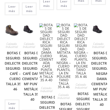
más
más
Leer
Leer
más
más
Leer
Leer
más
más
Calzado
Calzado
Calzado
Industrial
Industrial
Industrial
BOTAS DE
BOTAS DE
BOTAS DE
SEGURIDAD
SEGURIDAD
SEGURIDA
DIELECTRICA
DIELECTRICA
DIELECTRI
SEGURIDAD
SEGURIDAD
SEGURIDA
CAFÉ –
CAFÉ DAMA
NEGRA
CUERO
CEMENTADA
DAMA
TALLA 35 A
MF PUNTA
CEMENTAD
Calzado
Industrial
Calzado
46
METÁLICA
MF PUNT
Industrial
BOTAS DE
TALLA 35 A
METÁLIC
Calzado
BOTAS DE
Industrial
SEGURIDAD
40
TALLA 35 
SEGURIDAD
Leer
BOTAS DE
DIELECTRICA
40
DIELECTRICA
más
SEGURIDAD
SEGURIDAD