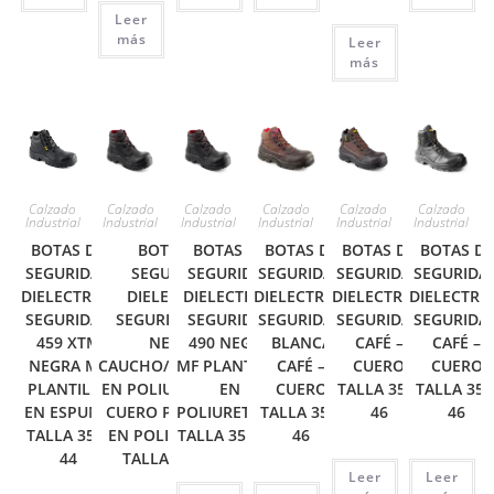
Leer
más
Leer
más
Calzado
Calzado
Calzado
Calzado
Calzado
Calzado
Industrial
Industrial
Industrial
Industrial
Industrial
Industrial
BOTAS DE
BOTAS DE
BOTAS DE
BOTAS DE
BOTAS DE
BOTAS DE
SEGURIDAD
SEGURIDAD
SEGURIDAD
SEGURIDAD
SEGURIDAD
SEGURIDA
DIELECTRICA
DIELECTRICA
DIELECTRICA
DIELECTRICA
DIELECTRICA
DIELECTRI
SEGURIDAD
SEGURIDAD 490
SEGURIDAD
SEGURIDAD
SEGURIDAD
SEGURIDA
459 XTM
NEGRA
490 NEGRA
BLANCA
CAFÉ –
CAFÉ –
NEGRA MF
CAUCHO/PLANTILLA
MF PLANTILLA
CAFÉ –
CUERO
CUERO
PLANTILLA
EN POLIURETANO –
EN
CUERO
TALLA 35 A
TALLA 35 
EN ESPUMA
CUERO PLANTILLA
POLIURETANO
TALLA 35 A
46
46
TALLA 35 A
EN POLIURETANO
TALLA 35 A 46
46
44
TALLA 34 A 47
Leer
Leer