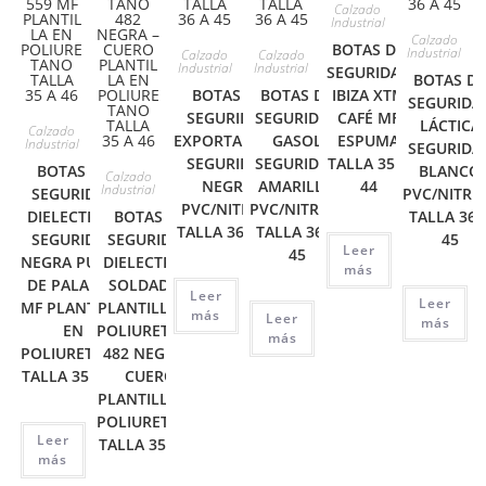
Calzado
Industrial
Calzado
BOTAS DE
Industrial
Calzado
Calzado
Industrial
Industrial
SEGURIDAD
BOTAS D
BOTAS DE
BOTAS DE
IBIZA XTM
SEGURIDA
SEGURIDAD
SEGURIDAD
CAFÉ MF
LÁCTICA
Calzado
EXPORTADORA
GASOL
ESPUMA
Industrial
SEGURIDA
SEGURIDAD
SEGURIDAD
TALLA 35 A
BOTAS DE
BLANCO
Calzado
NEGRO
AMARILLO
44
Industrial
SEGURIDAD
PVC/NITRI
PVC/NITRILO
PVC/NITRILO
DIELECTRICA
BOTAS DE
TALLA 36 
TALLA 36 A 45
TALLA 36 A
SEGURIDAD
SEGURIDAD
45
Leer
45
NEGRA PUNTA
DIELECTRICA
más
DE PALA 559
SOLDADOR
Leer
Leer
MF PLANTILLA
PLANTILLA EN
más
Leer
más
EN
POLIURETANO
más
POLIURETANO
482 NEGRA –
TALLA 35 A 46
CUERO
PLANTILLA EN
POLIURETANO
Leer
TALLA 35 A 46
más