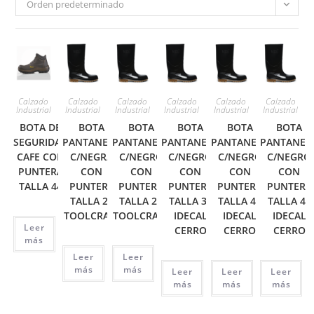
Orden predeterminado
Calzado
Calzado
Calzado
Calzado
Calzado
Calzado
Industrial
Industrial
Industrial
Industrial
Industrial
Industrial
BOTA DE
BOTA
BOTA
BOTA
BOTA
BOTA
SEGURIDAD
PANTANERA
PANTANERA
PANTANERA
PANTANERA
PANTANER
CAFE CON
C/NEGRA
C/NEGRO
C/NEGRO
C/NEGRO
C/NEGRO
PUNTERA
CON
CON
CON
CON
CON
TALLA 44
PUNTERA
PUNTERA
PUNTERA
PUNTERA
PUNTERA
TALLA 26
TALLA 28
TALLA 39
TALLA 40
TALLA 41
TOOLCRAFT
TOOLCRAFT
IDECAL
IDECAL
IDECAL
Leer
CERRO
CERRO
CERRO
más
Leer
Leer
más
más
Leer
Leer
Leer
más
más
más