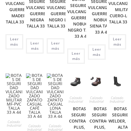
SEGURIDAD
SEGURIDAD
SEGURIDAD
VULCANIZADO
VULCANIZ
SEGURIDAD
VULCANIZADO
VULCANIZADO
VULCANIZADO
GUERRERA
MILITAR
VULCANIZADO
GUERRERA
GUERRERA
GUERRERA
MADERA
CUERO-LO
GUERRERA
NEGRA MF
NEGRO LISO
NOBUCK
TALLA 33 A 44
TALLA 33 A
NOBUCK
TALLA 33 A 44
TALLA 33 A 44
SIENA TALLA
NEGRO TALLA
33 A 44
33 A 44
Leer
Leer
Leer
Leer
más
más
más
más
Leer
Leer
más
más
Calzado
Calzado
Calzado
Industrial
Industrial
Industrial
BOTAS DE
BOTAS DE
BOTAS D
SEGURIDAD
SEGURIDAD
SEGURID
CONTRACTOR
CONTRACTOR
WELDER, C
Calzado
Industrial
Calzado
Calzado
PLUS, EN
PLUS, EN
ALTA,
Industrial
Industrial