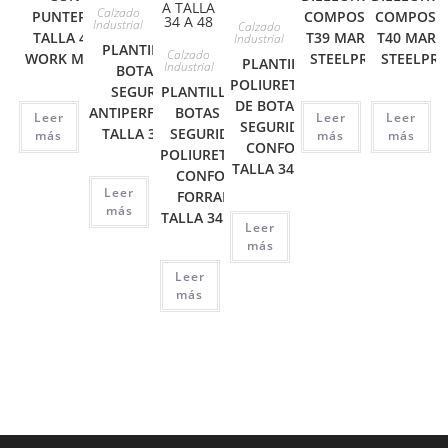
Calzado
PUNTERA
COMPOSITE
COMPOSIT
Industrial
Calzado
TALLA 43
T39 MARCA
T40 MARC
Industrial
PLANTILLA DE
Calzado
WORK MAN
STEELPRO
STEELPR
PLANTILLA
Industrial
BOTAS DE
POLIURETANO
SEGURIDAD
PLANTILLA DE
DE BOTAS DE
ANTIPERFORANTE
BOTAS DE
Leer
Leer
Leer
SEGURIDAD
TALLA 34 A 48
SEGURIDAD
más
más
más
CONFORT
POLIURETANO
TALLA 34 A 48
CONFORT
Leer
FORRADA
más
TALLA 34 A 48
Leer
más
Leer
más