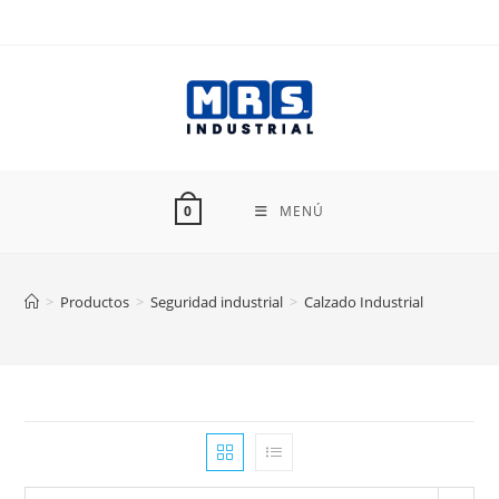
Ir
al
contenido
MENÚ
0
>
Productos
>
Seguridad industrial
>
Calzado Industrial