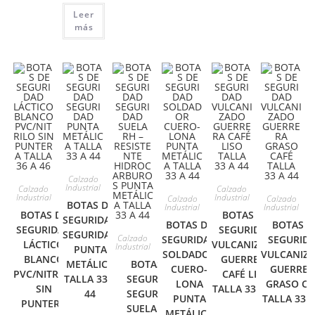
Leer
más
Calzado
Industrial
Calzado
Calzado
Industrial
Industrial
Calzado
Calzado
BOTAS DE
Industrial
Industrial
BOTAS DE
BOTAS DE
SEGURIDAD
BOTAS DE
BOTAS D
SEGURIDAD
SEGURIDAD
SEGURIDAD
Calzado
SEGURIDAD
SEGURID
LÁCTICO
VULCANIZADO
Industrial
PUNTA
SOLDADOR
VULCANIZ
BLANCO
GUERRERA
METÁLICA
BOTAS DE
CUERO-
GUERRER
PVC/NITRILO
CAFÉ LISO
TALLA 33 A
SEGURIDAD
LONA
GRASO CA
SIN
TALLA 33 A 44
44
SEGURIDAD
PUNTA
TALLA 33 A
PUNTERA
SUELA RH –
METÁLICA