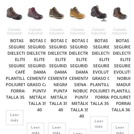
Calzado
Calzado
Calzado
Calzado
Calzado
Calzado
Industrial
Industrial
Industrial
Industrial
Industrial
Industrial
BOTAS DE
BOTAS DE
BOTAS DE
BOTAS DE
BOTAS DE
BOTAS D
SEGURIDAD
SEGURIDAD
SEGURIDAD
SEGURIDAD
SEGURIDAD
SEGURID
DIELECTRICA
DIELECTRICA
DIELECTRICA
DIELECTRICA
DIELECTRICA
DIELECTRI
ELITE
ELITE
ELITE
ELITE
ELITE
ELITE
SEGURIDAD
SEGURIDAD
SEGURIDAD
SEGURIDAD
SEGURIDAD
SEGURID
CAFÉ
DAMA
DAMA
DAMA
EVOLUTION
EVOLUTI
PLANTILLA EN
CEMENTADA
CEMENTADA
CEMENTADA
GRASO CAFÉ
NOBUC
POLIURETANO
GRASO CAFÉ
NEGRA
SIENA –
PLANTILLA EN
MADUR
FORRADA
PUNTA
PUNTA
NOBUCK
POLIURETANO
PLANTILLA
TALLA 35 A 46
METÁLICA
METÁLICA
PUNTA
FORRADA
POLIURET
TALLA 35 A
TALLA 35 A
METÁLICA
TALLA 35 A 46
FORRAD
40
40
TALLA 35 A
TALLA 36 A
Leer
40
más
Leer
más
Leer
Leer
Leer
más
más
más
Leer