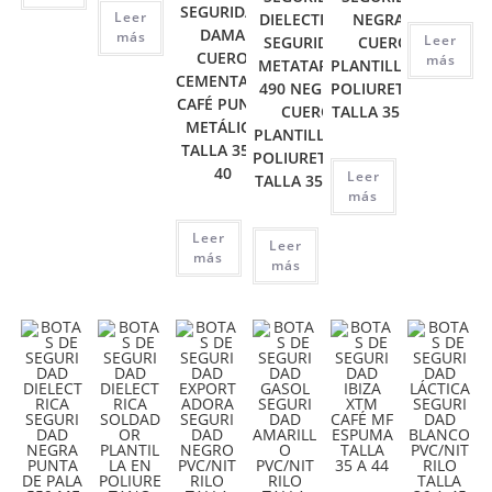
SEGURIDAD
Leer
DIELECTRICA
NEGRA –
DAMA
más
Leer
SEGURIDAD
CUERO
CUERO
más
METATARSAL
PLANTILLA EN
CEMENTADA
490 NEGRA –
POLIURETANO
CAFÉ PUNTA
CUERO
TALLA 35 A 46
METÁLICA
PLANTILLA EN
TALLA 35 A
POLIURETANO
40
Leer
TALLA 35 A 46
más
Leer
Leer
más
más