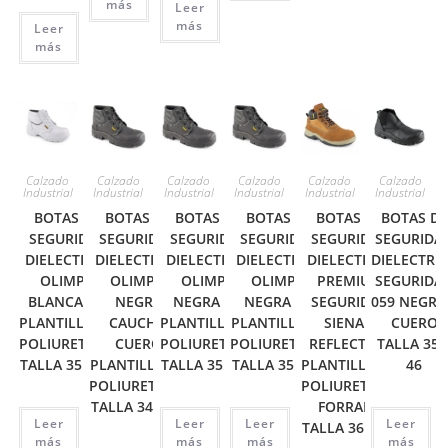
más
Leer
más
Leer
más
Calzado
Calzado
Calzado
Calzado
Calzado
Calzado
Industrial
Industrial
Industrial
Industrial
Industrial
Industrial
BOTAS DE
BOTAS DE
BOTAS DE
BOTAS DE
BOTAS DE
BOTAS DE
SEGURIDAD
SEGURIDAD
SEGURIDAD
SEGURIDAD
SEGURIDAD
SEGURIDA
DIELECTRICA
DIELECTRICA
DIELECTRICA
DIELECTRICA
DIELECTRICA
DIELECTRI
OLIMPO
OLIMPO
OLIMPO
OLIMPO
PREMIUM
SEGURIDA
BLANCA MF
NEGRA
NEGRA MF
NEGRA MF
SEGURIDAD
059 NEGRA
PLANTILLA EN
CAUCHO
PLANTILLA EN
PLANTILLA EN
SIENA –
CUERO
POLIURETANO
CUERO
POLIURETANO
POLIURETANO
REFLECTIVO
TALLA 35 
TALLA 35 A 46
PLANTILLA EN
TALLA 35 A 46
TALLA 35 A 46
PLANTILLA EN
46
POLIURETANO
POLIURETANO
TALLA 34 A 47
FORRADA
Leer
Leer
Leer
Leer
TALLA 36 A 44
más
más
más
más