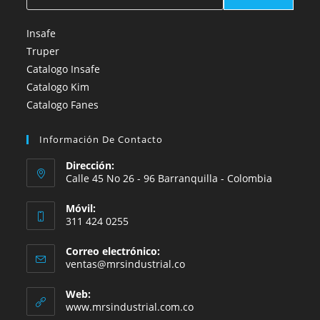
Insafe
Truper
Catalogo Insafe
Catalogo Kim
Catalogo Fanes
Información De Contacto
Dirección:
Calle 45 No 26 - 96 Barranquilla - Colombia
Móvil:
311 424 0255
Correo electrónico:
Se
ventas@mrsindustrial.co
abre
en
Web:
tu
www.mrsindustrial.com.co
aplicación