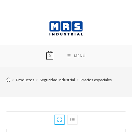
Ir
al
contenido
MENÚ
0
>
Productos
>
Seguridad industrial
>
Precios especiales