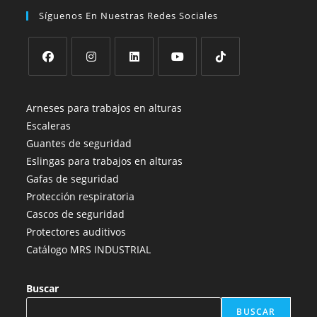
Síguenos En Nuestras Redes Sociales
Se
Se
Se
Se
Se
abre
abre
abre
abre
abre
Arneses para trabajos en alturas
en
en
en
en
en
Escaleras
una
una
una
una
una
Guantes de seguridad
nueva
nueva
nueva
nueva
nueva
Eslingas para trabajos en alturas
pestaña
pestaña
pestaña
pestaña
pestaña
Gafas de seguridad
Protección respiratoria
Cascos de seguridad
Protectores auditivos
Catálogo MRS INDUSTRIAL
Buscar
BUSCAR