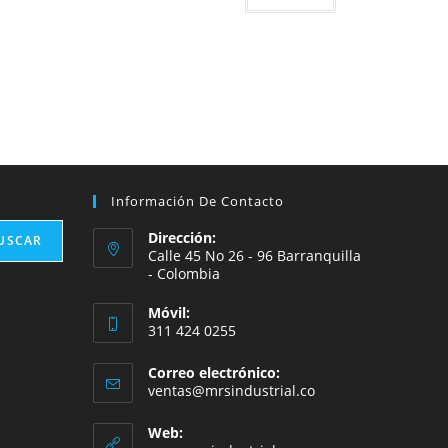
Información De Contacto
Dirección:
USCAR
Calle 45 No 26 - 96 Barranquilla
- Colombia
Móvil:
311 424 0255
Correo electrónico:
Se
ventas@mrsindustrial.co
abre
en
Web:
tu