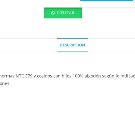
INGENIERO
COTIZAR
SENCILLO
PUÑO
CORTO
VAQUETA
cantidad
DESCRIPCIÓN
normas NTC E79 y cosidos con hilos 100% algodón según lo indica
iones.