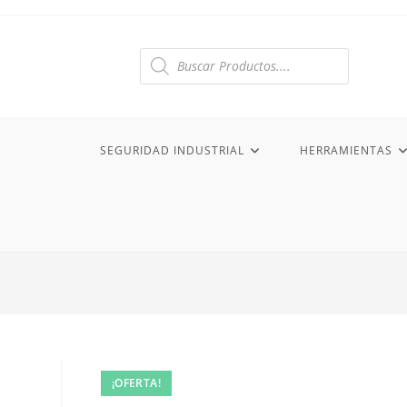
Ir
al
contenido
Búsqueda
de
productos
SEGURIDAD INDUSTRIAL
HERRAMIENTAS
¡OFERTA!