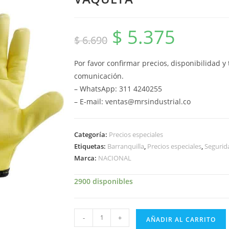
$
5.375
El
El
$
6.690
precio
precio
original
actual
era:
es:
$ 6.690.
$ 5.375.
Por favor confirmar precios, disponibilidad 
comunicación.
– WhatsApp: 311 4240255
– E-mail: ventas@mrsindustrial.co
Categoría:
Precios especiales
Etiquetas:
Barranquilla
,
Precios especiales
,
Segurida
Marca:
NACIONAL
2900 disponibles
GUANTES
-
+
AÑADIR AL CARRITO
TIPO