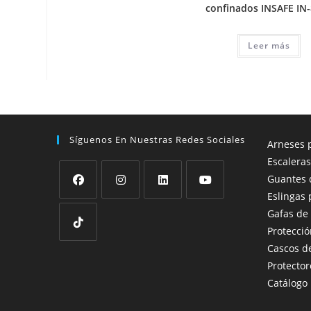
confinados INSAFE IN
Leer más
Síguenos En Nuestras Redes Sociales
Arneses p
Escaleras
Guantes 
Eslingas 
Se
Se
Se
Se
Gafas de
abre
abre
abre
abre
Protecció
en
en
en
en
Cascos d
Se
una
una
una
una
Protector
abre
nueva
nueva
nueva
nueva
Catálogo
en
pestaña
pestaña
pestaña
pestaña
una