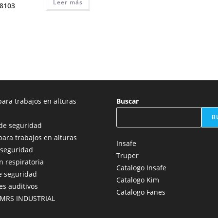
Leer más
-8103
ara trabajos en alturas
Buscar
B
de seguridad
para trabajos en alturas
Insafe
 seguridad
Truper
n respiratoria
Catalogo Insafe
e seguridad
Catalogo Kim
es auditivos
Catalogo Fanes
 MRS INDUSTRIAL