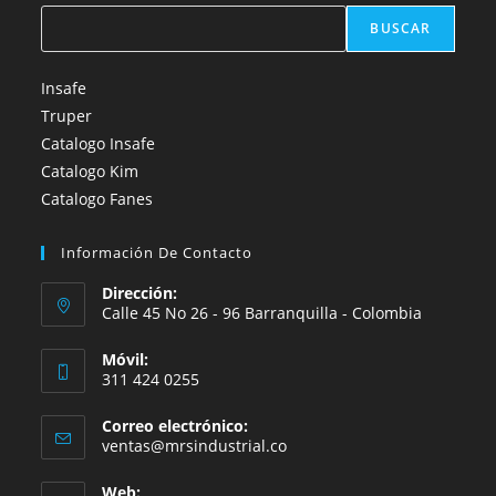
BUSCAR
Insafe
Truper
Catalogo Insafe
Catalogo Kim
Catalogo Fanes
Información De Contacto
Dirección:
Calle 45 No 26 - 96 Barranquilla - Colombia
Móvil:
311 424 0255
Correo electrónico:
Se
ventas@mrsindustrial.co
abre
en
Web: