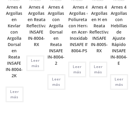
Arnes 4
Arnes 4
Arnes 4
Arnes 4
Arnes 4
Arnes 4
Argollas
Argollas
Argollas
Argollas en
Argollas
Argollas
en
en Reata
con
Poliuretano
en H en
con
Kevlar
Reflectiva
Argolla
con Herraje
Reata
Hebillas
con
INSAFE
Dorsal
en Acero
Reflectiva
de
Argolla
IN-8004-
en
Inoxidable
INSAFE
Ajuste
Dorsal
RX
Reata
INSAFE IN-
IN-8005-
Rápido
en
INSAFE
8004-PSE
RX
INSAFE
Reata
IN-8004-
IN-8004-
Leer
INSAFE
2
E
más
Leer
Leer
IN-8004-
más
más
2K
Leer
Leer
más
más
Leer
más