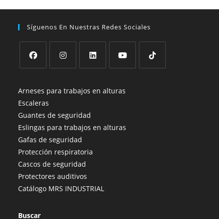
Síguenos En Nuestras Redes Sociales
Se
Se
Se
Se
Se
abre
abre
abre
abre
abre
Arneses para trabajos en alturas
en
en
en
en
en
Escaleras
una
una
una
una
una
Guantes de seguridad
nueva
nueva
nueva
nueva
nueva
Eslingas para trabajos en alturas
pestaña
pestaña
pestaña
pestaña
pestaña
Gafas de seguridad
Protección respiratoria
Cascos de seguridad
Protectores auditivos
Catálogo MRS INDUSTRIAL
Buscar