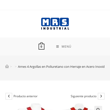
Ir
al
contenido
MENÚ
0
>
>
Arnes 4 Argollas en Poliuretano con Herraje en Acero Inoxida
Producto anterior
Siguiente producto