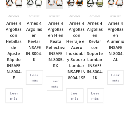
Arneses
Arneses
Arneses
Arneses
Arneses
Arneses
Arnes 4
Arnes 4
Arnes 4
Arnes 4
Arnes 4
Arnes 4
Argollas
Argollas
Argollas
Argollas
Argollas
Argollas
con
en
en H en
con
en
en
Hebillas
Kevlar
Reata
Herraje en
Kevlar
Aluminio
de
INSAFE
Reflectiva
Acero
con
INSAFE
Ajuste
IN-8004-
INSAFE
Inoxidable
Soporte
IN-8004-
Rápido
K
IN-8005-
y Soporte
Lumbar
AL
INSAFE
RX
Lumbar
INSAFE
IN-8004-
INSAFE IN-
IN-8004-
Leer
Leer
E
8004-1SE
1K
más
más
Leer
más
Leer
Leer
Leer
más
más
más