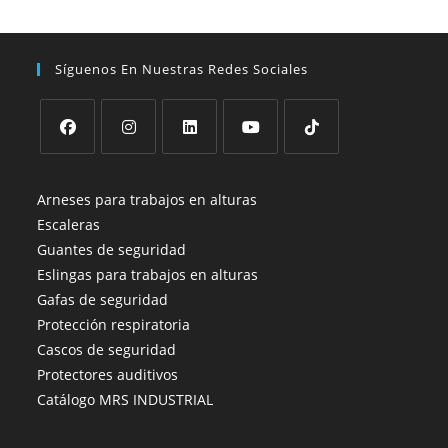
Síguenos En Nuestras Redes Sociales
Se
Se
Se
Se
Se
abre
abre
abre
abre
abre
Arneses para trabajos en alturas
en
en
en
en
en
Escaleras
una
una
una
una
una
Guantes de seguridad
nueva
nueva
nueva
nueva
nueva
Eslingas para trabajos en alturas
pestaña
pestaña
pestaña
pestaña
pestaña
Gafas de seguridad
Protección respiratoria
Cascos de seguridad
Protectores auditivos
Catálogo MRS INDUSTRIAL