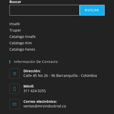
Buscar
BUSCAR
Insafe
Truper
Catalogo Insafe
Catalogo Kim
Catalogo Fanes
Información De Contacto
Dirección:
Calle 45 No 26 - 96 Barranquilla - Colombia
Móvil:
311 424 0255
Correo electrónico:
Se
ventas@mrsindustrial.co
abre