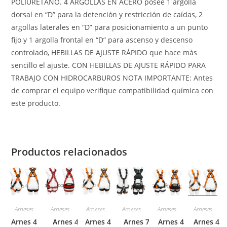
POLIURETANO. 4 ARGOLLAS EN ACERO posee 1 argolla
dorsal en “D” para la detención y restricción de caídas, 2
argollas laterales en “D” para posicionamiento a un punto
fijo y 1 argolla frontal en “D” para ascenso y descenso
controlado, HEBILLAS DE AJUSTE RÁPIDO que hace más
sencillo el ajuste. CON HEBILLAS DE AJUSTE RÁPIDO PARA
TRABAJO CON HIDROCARBUROS NOTA IMPORTANTE: Antes
de comprar el equipo verifique compatibilidad química con
este producto.
Productos relacionados
Arneses
Arneses
Arneses
Arneses
Arneses
Arneses
Arnes 4
Arnes 4
Arnes 4
Arnes 7
Arnes 4
Arnes 4