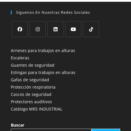
Síguenos En Nuestras Redes Sociales
Se
Se
Se
Se
Se
abre
abre
abre
abre
abre
Arneses para trabajos en alturas
en
en
en
en
en
Escaleras
una
una
una
una
una
Guantes de seguridad
nueva
nueva
nueva
nueva
nueva
Eslingas para trabajos en alturas
pestaña
pestaña
pestaña
pestaña
pestaña
Gafas de seguridad
Protección respiratoria
Cascos de seguridad
Protectores auditivos
Catálogo MRS INDUSTRIAL
Buscar