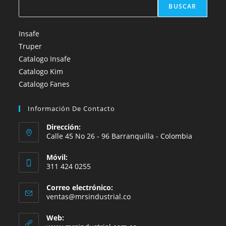
BUSCAR
Insafe
Truper
Catalogo Insafe
Catalogo Kim
Catalogo Fanes
Información De Contacto
Dirección:
Calle 45 No 26 - 96 Barranquilla - Colombia
Móvil:
311 424 0255
Correo electrónico:
Se
ventas@mrsindustrial.co
abre
en
Web:
tu