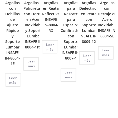
Argollas
Argollas en
Argollas
Argollas
Argollas
Argollas
con
Poliuretano
en Reata
para
Dieléctrico
con
Hebillas
con Herraje
Reflectiva
Rescate
en Reata
Herraje en
de
en Acero
INSAFE
para
con
Acero
Ajuste
Inoxidable
IN-8004-
Espacios
Soporte
Inoxidable
Rápido
y Soporte
RX
Confinados
Lumbar
INSAFE IN-
y
Lumbar
con
INSAFE IN-
8004-SE
Soporte
INSAFE IN-
Soporte
8009-12
Leer
Lumbar
8004-1PSE
Lumbar
más
Leer
INSAFE
INSAFE IN-
más
Leer
IN-8004-
8007-1
más
Leer
1E
más
Leer
más
Leer
más