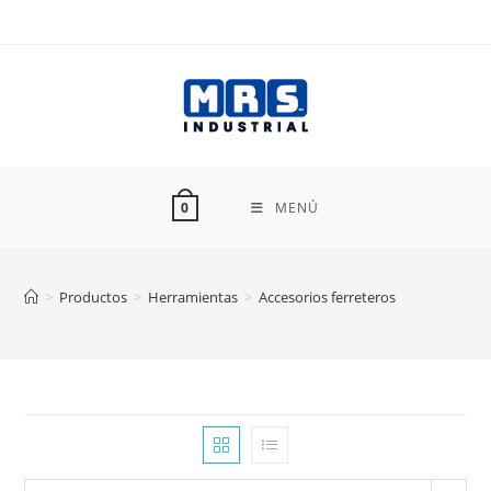
Ir
al
contenido
MENÚ
0
>
Productos
>
Herramientas
>
Accesorios ferreteros