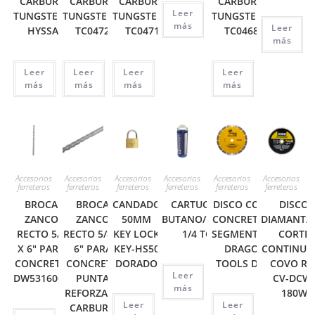
CARBURO
CARBURO
CARBURO
CARBURO
Leer
TUNGSTENO
TUNGSTENO
TUNGSTENO
TUNGSTENO
más
Leer
HYSSA
TC0472
TC0471
TC0468
más
Leer
Leer
Leer
Leer
más
más
más
más
Accesorios
Accesorios
Accesorios
Accesorios
Accesorios
Accesorios
ferreteros
ferreteros
ferreteros
ferreteros
ferreteros
ferreteros
BROCA
BROCA
CANDADO
CARTUCHO GAS
DISCO CORTE
DISCO
ZANCO
ZANCO
50MM
BUTANO/PROPANO
CONCRETO 9″
DIAMANTA
RECTO 5/8
RECTO 5/8 X
KEY LOCK
1/4 TC4563
SEGMENTADO
CORTE
X 6″ PARA
6″ PARA
KEY-HS50
DRAGON
CONTINUO 
CONCRETO
CONCRETO
DORADO
TOOLS D900
COVO RE
Leer
DW531600C
PUNTA
CV-DCW
más
REFORZADA
180W
Leer
Leer
CARBURO