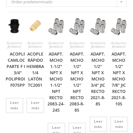
Orden predeterminado
Accesorios
Accesorios
Accesorios
Accesorios
Accesorios
Accesorios
ferreteros
ferreteros
ferreteros
ferreteros
ferreteros
ferreteros
ACOPLE
ACOPLE
ADAPT.
ADAPT.
ADAPT.
ADAPT.
CAMLOCK
RÁPIDO
MCHO
MCHO
MCHO
MCHO
PARTE F DE
HEMBRA
1-1/2″
1/2″
1/2″
1/2″
3/4″
1/4
NPT X
NPT X
NPT X
NPT X
POLIPROPIL
LATÓN
MCHO
MCHO
MCHO
MCHO
F075PP
TC2001
1-1/2″
1/2″
3/4″ JIC
7/8″ JIC
NPT
NPT
RECTO
RECTO
RECTO
RECTO
2021-8-
2021-8-
Leer
Leer
2083-24-
2083-8-
8S
10S
más
más
24S
8S
Leer
Leer
más
más
Leer
Leer
más
más