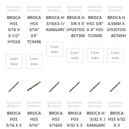
Accesorios
Accesorios
Accesorios
Accesorios
Accesorios
Accesorios
ferreteros
ferreteros
ferreteros
ferreteros
ferreteros
ferreteros
BROCA
BROCA
BROCA HSS
BROCA HSS
BROCA
BROCA HS
HSS
HSS
3/16X3-1/2″
3/8 X 5″
HSS 3/8″
4.5MM X 3
3/16 X
3/16″
KANGAROO
UYUSTOOLS
X 4″ HSS
UYUSTOOL
3-1/2″
X3″
BCF308
TC0508
BCF45H
HYSSA
TC0496
Leer
más
Leer
Leer
Leer
más
más
más
Leer
Leer
más
más
Accesorios
Accesorios
Accesorios
Accesorios
Accesorios
Accesorios
ferreteros
ferreteros
ferreteros
ferreteros
ferreteros
ferreteros
BROCA
BROCA
BROCA
BROCA
BROCA HSS
BROCA
HSS
HSS
HSS
HSS
5/32 X 3
HSS 5/32
5/16 X 5
5/16″
5/16X5
5/32 X 3
KANGAROO
X 3