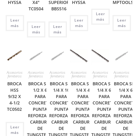
HYSSA
X4″
SUPERIOR
HYSSA
MPTOOLS
TC0504
BBS516
Leer
más
Leer
Leer
Leer
más
más
más
Leer
Leer
más
más
Accesorios
Accesorios
Accesorios
Accesorios
Accesorios
Accesorios
ferreteros
ferreteros
ferreteros
ferreteros
ferreteros
ferreteros
BROCA
BROCA SDS
BROCA SDS
BROCA SDS
BROCA SDS
BROCA SD
HSS
1/2 X 6
1/4 X 10
1/4 X 4
1/4 X 6
1/4 X 6
9/32 X
PARA
PARA
PARA
PARA
PARA
4-1/2
CONCRETO
CONCRETO
CONCRETO
CONCRETO
CONCRET
TC0502
PUNTA
PUNTA
PUNTA
PUNTA
PUNTA
REFORZADA
REFORZADA
REFORZADA
REFORZADA
REFORZAD
CARBURO
CARBURO
CARBURO
CARBURO
CARBURO
Leer
DE
DE
DE
DE
DE
más
TUNGSTENO
TUNGSTENO
TUNGSTENO
TUNGSTENO
TUNGSTEN