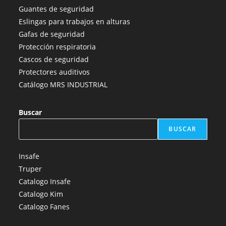
una
una
una
una
una
Guantes de seguridad
nueva
nueva
nueva
nueva
nueva
Eslingas para trabajos en alturas
pestaña
pestaña
pestaña
pestaña
pestaña
Gafas de seguridad
Protección respiratoria
Cascos de seguridad
Protectores auditivos
Catálogo MRS INDUSTRIAL
Buscar
BUSCAR
Insafe
Truper
Catalogo Insafe
Catalogo Kim
Catalogo Fanes