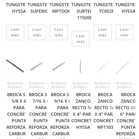
TUNGSTENO
TUNGSTENO
TUNGSTENO
TUNGSTENO
TUNGSTENO
TUNGSTEN
HYSSA
SUPERIOR
MPTOOLS
SURTEK
TC0528
HYSSA
119208
Leer
Leer
Leer
Leer
Leer
más
más
más
más
más
Leer
más
Accesorios
Accesorios
Accesorios
Accesorios
Accesorios
Accesorios
ferreteros
ferreteros
ferreteros
ferreteros
ferreteros
ferreteros
BROCA SDS
BROCA SDS
BROCA SDS
BROCA
BROCA
BROCA
5/8 X 6
7/16 X 6
9/16 X 6
ZANCO
ZANCO
ZANCO
PARA
PARA
PARA
RECTO 1/4
RECTO 1/4
RECTO 1/4 
CONCRETO
CONCRETO
CONCRETO
X 4″ PARA
X 4″ PARA
6″ PARA
PUNTA
PUNTA
PUNTA
CONCRETO
CONCRETO
CONCRET
REFORZADA
REFORZADA
REFORZADA
HYSSA
WF1103
PUNTA
CARBURO
CARBURO
CARBURO
REFORZAD