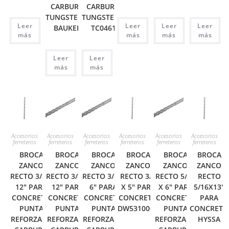
CARBURO
CARBURO
TUNGSTENO
TUNGSTENO
Leer
Leer
Leer
Leer
BAUKER
TC0461
más
más
más
más
Leer
Leer
más
más
Accesorios
Accesorios
Accesorios
Accesorios
Accesorios
Accesorios
ferreteros
ferreteros
ferreteros
ferreteros
ferreteros
ferreteros
BROCA
BROCA
BROCA
BROCA
BROCA
BROCA
ZANCO
ZANCO
ZANCO
ZANCO
ZANCO
ZANCO
RECTO 3/8 X
RECTO 3/8 X
RECTO 3/8 X
RECTO 3/8
RECTO 5/16
RECTO
12″ PARA
12″ PARA
6″ PARA
X 5″ PARA
X 6″ PARA
5/16X13″
CONCRETO
CONCRETO
CONCRETO
CONCRETO
CONCRETO
PARA
PUNTA
PUNTA
PUNTA
DW531000C
PUNTA
CONCRETO
REFORZADA
REFORZADA
REFORZADA
REFORZADA
HYSSA