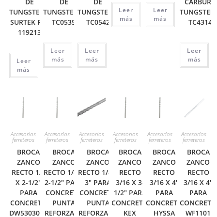
DE
DE
DE
CARBURO
Leer
Leer
TUNGSTENO
TUNGSTENO
TUNGSTENO
TUNGSTEN
más
más
SURTEK REF
TC0535
TC0542
TC4314
119213
Leer
Leer
Leer
más
más
más
Leer
más
Accesorios
Accesorios
Accesorios
Accesorios
Accesorios
Accesorios
ferreteros
ferreteros
ferreteros
ferreteros
ferreteros
ferreteros
BROCA
BROCA
BROCA
BROCA
BROCA
BROCA
ZANCO
ZANCO
ZANCO
ZANCO
ZANCO
ZANCO
RECTO 1/8
RECTO 1/8 X
RECTO 1/8 X
RECTO
RECTO
RECTO
X 2-1/2″
2-1/2″ PARA
3″ PARA
3/16 X 3-
3/16 X 4″
3/16 X 4″
PARA
CONCRETO
CONCRETO
1/2″ PARA
PARA
PARA
CONCRETO
PUNTA
PUNTA
CONCRETO
CONCRETO
CONCRETO
DW530300C
REFORZADA
REFORZADA
KEX
HYSSA
WF1101