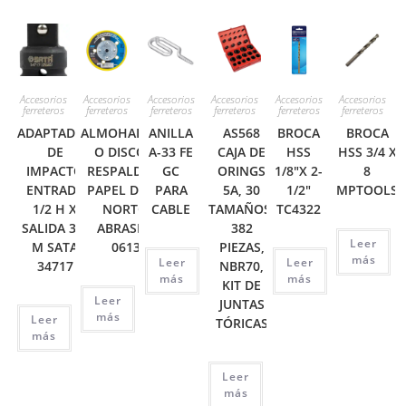
Accesorios
Accesorios
Accesorios
Accesorios
Accesorios
Accesorios
ferreteros
ferreteros
ferreteros
ferreteros
ferreteros
ferreteros
ADAPTADOR
ALMOHADILLAS
ANILLA
AS568
BROCA
BROCA
DE
O DISCO DE
A-33 FE
CAJA DE
HSS
HSS 3/4 X
IMPACTO
RESPALDO DE
GC
ORINGS
1/8″X 2-
8
ENTRADA
PAPEL DE LIJA
PARA
5A, 30
1/2″
MPTOOLS
1/2 H X
NORTON
CABLE
TAMAÑOS,
TC4322
SALIDA 3/4
ABRASIVES
382
Leer
M SATA
06136
PIEZAS,
más
Leer
Leer
34717
NBR70,
más
más
KIT DE
Leer
JUNTAS
más
Leer
TÓRICAS
más
Leer
más