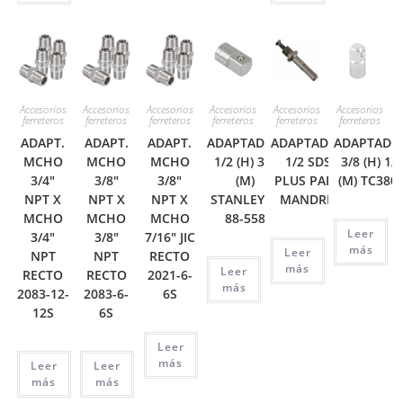
Accesorios
Accesorios
Accesorios
Accesorios
Accesorios
Accesorios
ferreteros
ferreteros
ferreteros
ferreteros
ferreteros
ferreteros
ADAPT.
ADAPT.
ADAPT.
ADAPTADOR
ADAPTADOR
ADAPTADO
MCHO
MCHO
MCHO
1/2 (H) 3/4
1/2 SDS
3/8 (H) 1/2
3/4″
3/8″
3/8″
(M)
PLUS PARA
(M) TC380
NPT X
NPT X
NPT X
STANLEY 4-
MANDRIL
MCHO
MCHO
MCHO
88-558
Leer
3/4″
3/8″
7/16″ JIC
más
Leer
NPT
NPT
RECTO
más
Leer
RECTO
RECTO
2021-6-
más
2083-12-
2083-6-
6S
12S
6S
Leer
más
Leer
Leer
más
más