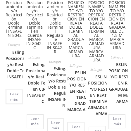
Eslingas
Eslinga de
Eslingas
Eslingas
Posicionamiento
Eslingas
y/o Restricción
Eslinga de
ESLING
Eslingas
Eslinga de
Eslingas
Doble Terminal
Posicionamiento
POSICION
ESLINGA DE
Posicionamiento
INSAFE IN-8042
y/o Restricción
ESLINGA DE
Y/O REST
POSICIONAMIENTO
y/o Restricción
Doble Terminal
POSICIONAMIENTO
EN RE
Y/O RESTRICCIÓN
Doble Terminal
en Cuerda
Y/O RESTRICCIÓN
GRADUABLE
EN REATA DOBLE
Regulable
Leer
INSAFE IN-8042-
EN REATA DOBLE
M MA
TERMINAL
INSAFE IN-8042-
más
C
TERMINAL MARCA
ARMAD
GRADUABLE
R
ARMADURA MARCA
MARCA ARMADURA
ARMADURA
Leer
Leer
Leer
más
más
Leer
más
Leer