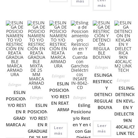
más
más
Eslingas
ESLINGA DE
Eslingas
Eslingas
RESTRICCIÓN
ESLINGA DE
Eslingas
Y
ESLINGA
POSICIONAMIENTO
ESLINGA DE
DETENCIÓN
DETENCIO
Y/O RESTRICCIÓN
Eslingas
Eslingas
POSICIONAMIENTO
REGULABLE
EN KEVLA
EN REATA MARCA
Y/O RESTRICCIÓN
ESLINGA DE
Eslinga de
BOUYAN
EN Y
ARMADURA
EN REATA
POSICIONAMIENTO
Posicionamiento
DIELECTRI
GRADUABLE
Y/O RESTRICCIÓN
y/o Restricción
9KN
MARCA ARMADURA
EN REATA
en Y en Cuerda
Leer
40CAL/CM
Leer
GRADUABLE MIXTA
con Ganchos
más
LINK TEC
más
DE 25 MM MARCA
Dieléctricos