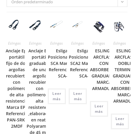
Orden predeterminado
Eslingas
Eslingas
Eslingas
Eslingas
Eslingas
Eslingas
Anclaje Epi
Anclaje Epi
Esliga de
Esliga de
ESLINGA
ESLINGA
portátil
portátil
Posicionamiento
Posicionamiento
ARCFLASH
ARCFLAS
fijo de dos
graduable
SCA Marca EPI
SCA2 Marca EPI
CON
DOBLE
argollas
de una
Referencia PED-
Referencia PED-
ABSORBEDOR
TERMINA
recubierta
argolla
SCA-1F
SCA-2F
GRADUABLE
GRADUAB
con
recubierta
MARCA
CON
polímero
con
ARMADURA
ABSORBED
Leer
Leer
de alta
polímero de
MARCA
más
más
resistencia
alta
ARMADUR
Leer
Marca EPI
resistencia
más
Referencia
,elaborado
Leer
PAN-SRK-
en reata
más
2MDF
Polyaramide
de 45 mm