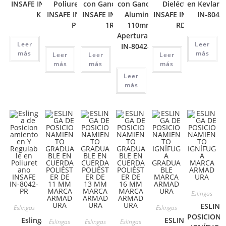
INSAFE IN-8042-
Poliuretano
con Ganchos ¾
con Ganchos en
Dieléctrica
en Kevlar 
K
INSAFE IN-8042-
INSAFE IN-8042-
Aluminio de
INSAFE IN-8042-
IN-8042
P
1R
110mm de
RD
Apertura INSAFE
Leer
Leer
IN-8042-R-ESP
más
más
Leer
Leer
Leer
más
más
más
Leer
más
Eslingas
ESLING
Eslingas
Eslingas
POSICION
Eslinga de
ESLINGA DE
Eslingas
Eslingas
Eslingas