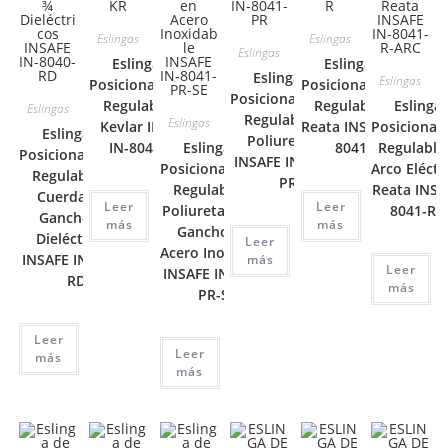
Eslingas
Eslingas
Eslingas
Eslinga de
Eslinga de
Eslinga de
Eslingas
Posicionamiento
Posicionamiento
Posicionamiento
Regulable en
Regulable en
Eslinga
Eslingas
Regulable en
Eslingas
Kevlar INSAFE
Reata INSAFE IN-
Posicionam
Eslinga de
Poliuretano
IN-8041-KR
Eslinga de
8041-R
Regulable
Posicionamiento
INSAFE IN-8041-
Posicionamiento
Arco Eléctr
Regulable en
PR
Regulable en
Reata INSA
Cuerda con
Leer
Leer
Poliuretano con
8041-R-
Ganchos ¾
más
más
Ganchos en
Dieléctricos
Leer
Acero Inoxidable
INSAFE IN-8040-
más
Leer
INSAFE IN-8041-
RD
más
PR-SE
Leer
Leer
más
más