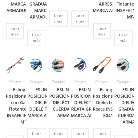
MARCA
GRADUABLE
ARRESTADOR
Flotante 
ARMADURA
MARCA
MARCA ARMADURA
INSAFE IN-
Leer
Leer
ARMADURA
MF-1
más
más
Leer
Leer
más
más
Leer
Leer
más
más
Eslingas
Eslingas
Eslingas
Eslingas
Eslingas
Eslingas
Eslinga de
ESLINGA DE
ESLINGA DE
ESLINGA DE
Eslinga de
ESLING
Posicionamiento
POSICIONAMIENTO
POSICIONAMIENTO
POSICIONAMIENTO
Posicionamiento
POSICION
con Gancho
DIELÉCTRICA
DIELÉCTRICA EN
DIELÉCTRICA EN
Dieléctrica en
DIELÉC
Flotante de ¾
DOBLE TERMINAL
CUERDA MARCA
REATA GRADUABLE
Reata INSAFE IN-
GRADUAB
INSAFE IN-8042-
MARCA ARMADURA
ARMADURA
MARCA ARMADURA
8041-D
CUERDA 
MF
ARMAD
Leer
Leer
Leer
Leer