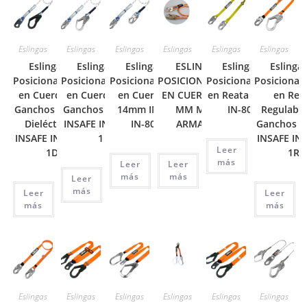
Eslingas
Eslingas
Eslingas
Eslingas
Eslingas
Eslingas
Eslinga de
Eslinga de
Eslinga de
ESLINGA DE
Eslinga de
Eslinga
Posicionamiento
Posicionamiento
Posicionamiento
POSICIONAMIENTO
Posicionamiento
Posicionam
en Cuerda con
en Cuerda con
en Cuerda de
EN CUERDA DE 16
en Reata INSAFE
en Rea
Ganchos Mixtos
Ganchos Mixtos
14mm INSAFE
MM MARCA
IN-8041
Regulable
Dieléctricos
INSAFE IN-8040-
IN-8040
ARMADURA
Ganchos M
INSAFE IN-8040-
1
INSAFE IN-
Leer
1D
1R
más
Leer
Leer
más
más
Leer
más
Leer
Leer
más
más
Eslingas
Eslingas
Eslingas
Eslingas
Eslingas
Eslingas