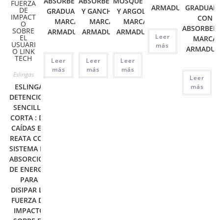
ABSORBEDOR
ABSORBEDOR
MOSQUETÓN
ARMADURA
GRADUAB
GRADUABLE
Y GANCHOS
Y ARGOLLA
CON
MARCA
MARCA
MARCA
ABSORBED
ARMADURA
ARMADURA
ARMADURA
Leer
MARCA
más
ARMADUR
Leer
Leer
Leer
más
más
más
Eslingas
Leer
ESLINGA
más
DETENCION
SENCILLA
CORTA : DE
CAÍDAS EN
REATA CON
SISTEMA DE
ABSORCIÓN
DE ENERGÍA
PARA
DISIPAR LA
FUERZA DE
IMPACTO