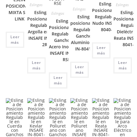
Eslinga de
Eslingas
Eslingas
POSICIONAMIENTO
Eslingas
Posicionamiento
MIXTA SENCILLA
Eslinga de
Eslinga
Eslingas
Eslinga de
Regulable con
LINK TECH
Posicionamiento
Posicionam
Eslinga de
posicionamiento
Nudo INSAFE IN-
Regulable con
Regulab
Posicionamiento
Regulable con
8040-RN
Argolla en Reata
Dieléctri
Regulable con
Ganchos en
Leer
INSAFE IN-8041-
Reata INSA
Ganchos en
Aluminio INSAFE
más
2R
8041-
Acero Inoxidable
Leer
IN-8041-RAL
INSAFE IN-8041-
más
RSE
Leer
Leer
Leer
más
más
más
Leer
más