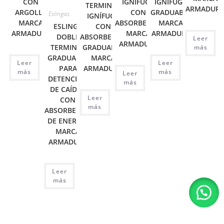
CON
IGNÍFUGA
IGNÍFUGA
TERMINAL
ARMADUR
ARGOLLA
CON
GRADUABLE
Eslingas
IGNÍFUGA
MARCA
ABSORBEDOR
MARCA
ESLINGA
CON
ARMADURA
MARCA
ARMADURA
DOBLE
ABSORBEDOR
Leer
ARMADURA
TERMINAL
GRADUABLE
más
GRADUABLE
MARCA
Leer
Leer
PARA
ARMADURA
más
más
Leer
DETENCIÓN
más
DE CAÍDAS
Leer
CON
más
ABSORBEDOR
DE ENERGÍA
MARCA
ARMADURA
Leer
más