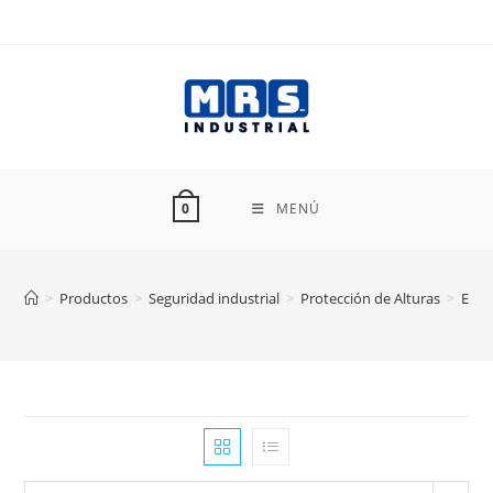
Ir
al
contenido
MENÚ
0
>
Productos
>
Seguridad industrial
>
Protección de Alturas
>
Esli