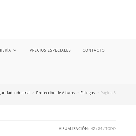
IERÍA
PRECIOS ESPECIALES
CONTACTO
uridad industrial
>
Protección de Alturas
>
Eslingas
>
Página 5
VISUALIZACIÓN:
42
84
TODO