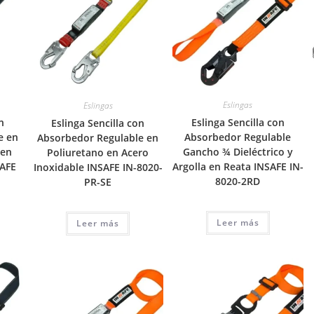
Eslingas
Eslingas
n
Eslinga Sencilla con
Eslinga Sencilla con
e en
Absorbedor Regulable
Absorbedor Regulable en
 en
Gancho ¾ Dieléctrico y
Poliuretano en Acero
SAFE
Argolla en Reata INSAFE IN-
Inoxidable INSAFE IN-8020-
8020-2RD
PR-SE
Leer más
Leer más