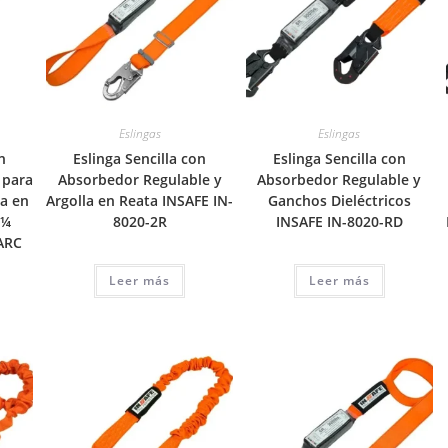
Eslingas
Eslingas
n
Eslinga Sencilla con
Eslinga Sencilla con
 para
Absorbedor Regulable y
Absorbedor Regulable y
la en
Argolla en Reata INSAFE IN-
Ganchos Dieléctricos
2¼
8020-2R
INSAFE IN-8020-RD
ARC
Leer más
Leer más