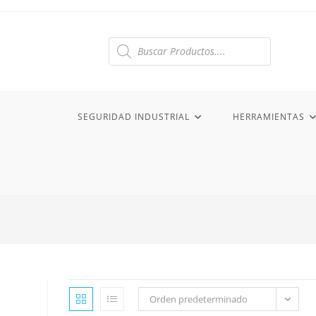
Ir
al
contenido
Búsqueda
de
productos
SEGURIDAD INDUSTRIAL
HERRAMIENTAS
Orden predeterminado