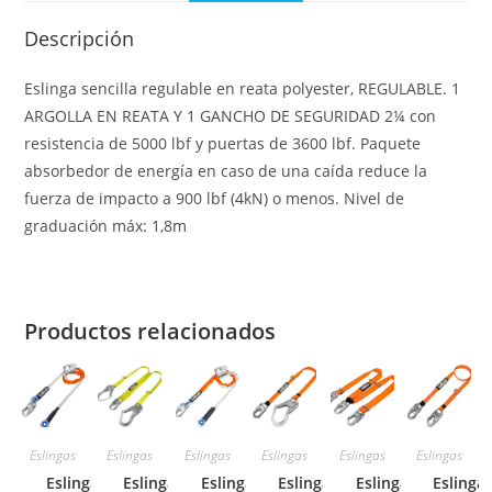
Descripción
Eslinga sencilla regulable en reata polyester, REGULABLE. 1
ARGOLLA EN REATA Y 1 GANCHO DE SEGURIDAD 2¼ con
resistencia de 5000 lbf y puertas de 3600 lbf. Paquete
absorbedor de energía en caso de una caída reduce la
fuerza de impacto a 900 lbf (4kN) o menos. Nivel de
graduación máx: 1,8m
Productos relacionados
Eslingas
Eslingas
Eslingas
Eslingas
Eslingas
Eslingas
Eslinga de
Eslinga de
Eslinga de
Eslinga de
Eslinga de
Eslinga