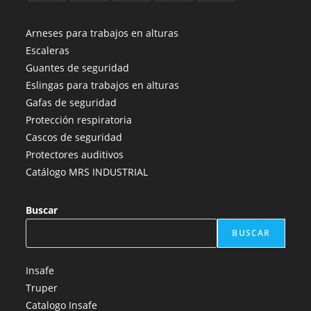
Se
Se
Se
Se
Se
abre
abre
abre
abre
abre
Arneses para trabajos en alturas
en
en
en
en
en
Escaleras
una
una
una
una
una
Guantes de seguridad
nueva
nueva
nueva
nueva
nueva
Eslingas para trabajos en alturas
pestaña
pestaña
pestaña
pestaña
pestaña
Gafas de seguridad
Protección respiratoria
Cascos de seguridad
Protectores auditivos
Catálogo MRS INDUSTRIAL
Buscar
BUSCAR
Insafe
Truper
Catalogo Insafe