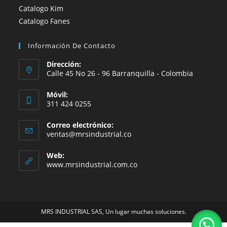
Catalogo Kim
Catalogo Fanes
Información De Contacto
Dirección:
Calle 45 No 26 - 96 Barranquilla - Colombia
Móvil:
311 424 0255
Correo electrónico:
Se
ventas@mrsindustrial.co
abre
en
Web:
tu
www.mrsindustrial.com.co
aplicación
MRS INDUSTRIAL SAS, Un lugar muchas soluciones.