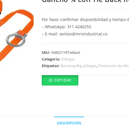
Por favor confirmar disponibilidad y tiempo 
– WhatsApp: 311 4240255
– E-mail: ventas@mrsindustrial.co
SKU:
IN80211RTieBack
Categoría:
Eslingas
Etiquetas:
Barranquilla
,
eslingas
,
Protección de Alt
COTIZAR
DESCRIPCIÓN