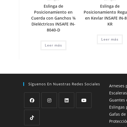
Eslinga de
Eslinga de
Posicionamiento en
Posicionamiento Regu
Cuerda con Ganchos ¾
en Kevlar INSAFE IN-8
Dieléctricos INSAFE IN-
KR
8040-D
Leer más
Leer más
Síguenos En Nuestras Redes Sociales
Arneses p
Escaleras
Guantes 
Eslingas 
Se
Se
Se
Se
Gafas de
abre
abre
abre
abre
Protecció
en
en
en
en