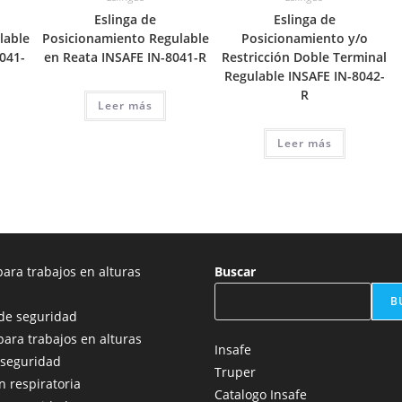
Eslinga de
Eslinga de
lable
Posicionamiento Regulable
Posicionamiento y/o
041-
en Reata INSAFE IN-8041-R
Restricción Doble Terminal
Regulable INSAFE IN-8042-
R
Leer más
Leer más
ara trabajos en alturas
Buscar
B
de seguridad
para trabajos en alturas
Insafe
 seguridad
Truper
n respiratoria
Catalogo Insafe