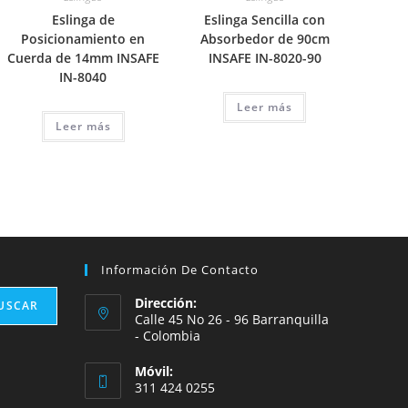
Eslinga de
Eslinga Sencilla con
Posicionamiento en
Absorbedor de 90cm
Cuerda de 14mm INSAFE
INSAFE IN-8020-90
IN-8040
Leer más
Leer más
Información De Contacto
Dirección:
USCAR
Calle 45 No 26 - 96 Barranquilla
- Colombia
Móvil:
311 424 0255