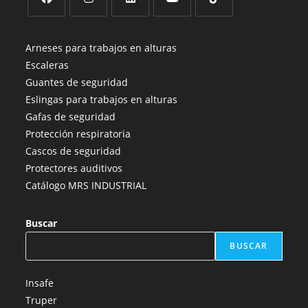
Se
Se
Se
Se
Se
abre
abre
abre
abre
abre
Arneses para trabajos en alturas
en
en
en
en
en
Escaleras
una
una
una
una
una
Guantes de seguridad
nueva
nueva
nueva
nueva
nueva
Eslingas para trabajos en alturas
pestaña
pestaña
pestaña
pestaña
pestaña
Gafas de seguridad
Protección respiratoria
Cascos de seguridad
Protectores auditivos
Catálogo MRS INDUSTRIAL
Buscar
BUSCAR
Insafe
Truper