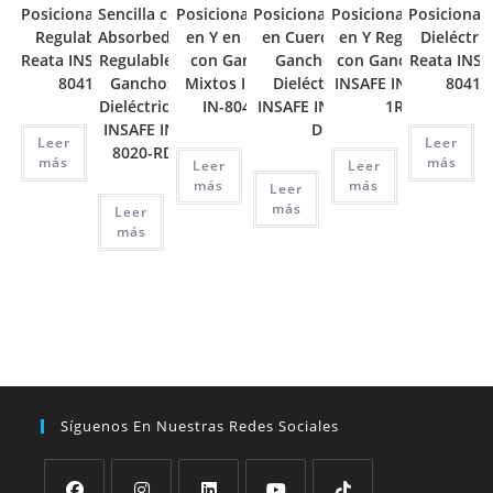
Posicionamiento
Sencilla con
Posicionamiento
Posicionamiento
Posicionamiento
Posicionam
Regulable en
Absorbedor
en Y en Guaya
en Cuerda con
en Y Regulable
Dieléctri
Reata INSAFE IN-
Regulable y
con Ganchos
Ganchos ¾
con Ganchos ¾
Reata INSA
8041-R
Ganchos
Mixtos INSAFE
Dieléctricos
INSAFE IN-8042-
8041-
Dieléctricos
IN-8042-G
INSAFE IN-8040-
1R
INSAFE IN-
D
Leer
Leer
8020-RD
más
más
Leer
Leer
más
más
Leer
más
Leer
más
Síguenos En Nuestras Redes Sociales