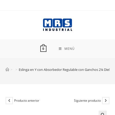
Ir
al
contenido
MENÚ
0
>
>
Eslinga en Y con Absorbedor Regulable con Ganchos 2¼ Dieléctr
Producto anterior
Siguiente producto