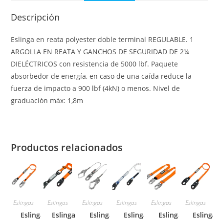
Descripción
Eslinga en reata polyester doble terminal REGULABLE. 1
ARGOLLA EN REATA Y GANCHOS DE SEGURIDAD DE 2¼
DIELÉCTRICOS con resistencia de 5000 lbf. Paquete
absorbedor de energía, en caso de una caída reduce la
fuerza de impacto a 900 lbf (4kN) o menos. Nivel de
graduación máx: 1,8m
Productos relacionados
Eslingas
Eslingas
Eslingas
Eslingas
Eslingas
Eslingas
Eslinga de
Eslinga
Eslinga de
Eslinga de
Eslinga de
Eslinga