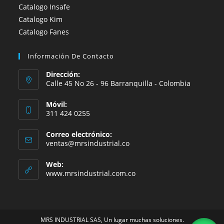
Catalogo Insafe
Catalogo Kim
Catalogo Fanes
Información De Contacto
Dirección:
Calle 45 No 26 - 96 Barranquilla - Colombia
Móvil:
311 424 0255
Correo electrónico:
Se
ventas@mrsindustrial.co
abre
en
Web:
tu
www.mrsindustrial.com.co
aplicación
MRS INDUSTRIAL SAS, Un lugar muchas soluciones.