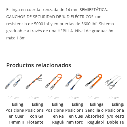
Eslinga en cuerda trenzada de 14 mm SEMIESTÁTICA.
GANCHOS DE SEGURIDAD DE ¾ DIELÉCTRICOS con
resistencia de 5000 lbf y en puertas de 3600 lbf. Sistema
graduable a través de una HEBILLA. Nivel de graduación
máx: 1,8m
Productos relacionados
Eslingas
Eslingas
Eslingas
Eslingas
Eslingas
Eslingas
Eslinga de
Eslinga de
Eslinga de
Eslinga de
Eslinga
Eslinga
Posicionamiento
Posicionamiento
Posicionamiento
Posicionamiento
Sencilla con
Posicionam
en Cuerda de
con Gancho
en Reata
en Cuerda 16
Absorbedor
y/o Restri
14mm INSAFE
Flotante de 2¼
Regulable
mm torcida con
Regulable
Doble Ter