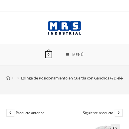
Ir
al
contenido
MENÚ
0
>
>
Eslinga de Posicionamiento en Cuerda con Ganchos ¾ Dieléctri
Producto anterior
Siguiente producto