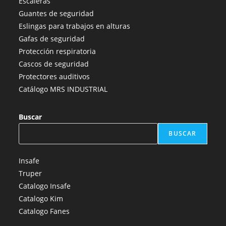
Escaleras
una
una
una
una
una
Guantes de seguridad
nueva
nueva
nueva
nueva
nueva
Eslingas para trabajos en alturas
pestaña
pestaña
pestaña
pestaña
pestaña
Gafas de seguridad
Protección respiratoria
Cascos de seguridad
Protectores auditivos
Catálogo MRS INDUSTRIAL
Buscar
BUSCAR
Insafe
Truper
Catalogo Insafe
Catalogo Kim
Catalogo Fanes