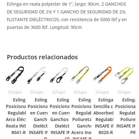
Eslinga en reata polyester de 1”, largo: 90cm. 2 GANCHOS
DE SEGURIDAD DE 2¼ Y 1 GANCHO DE SEGURIDAD DE 2¼
FLOTANTE DIELÉCTRICOS, con resistencia de 5000 lbf y en
puertas de 3600 lbf. Longitud: 90cm
Productos relacionados
Eslingas
Eslingas
Eslingas
Eslingas
Eslingas
Eslingas
Eslinga de
Eslinga de
Eslinga de
Eslinga de
Eslinga
Eslinga
Posicionamiento
Posicionamiento
Posicionamiento
Posicionamiento
Sencilla con
Posicionam
Regulable para
en Cuerda con
en Cuerda con
Regulable en
Absorbedor
Regulabl
Arco Eléctrico en
Ganchos ¾
Ganchos Mixtos
Poliuretano con
Regulable
Poliuret
Reata INSAFE IN-
Dieléctricos
Dieléctricos
Ganchos en
INSAFE IN-
INSAFE IN-
8041-R-ARC
INSAFE IN-8040-
INSAFE IN-8040-
Acero Inoxidable
8020-R
PR
D
1D
INSAFE IN-8041-