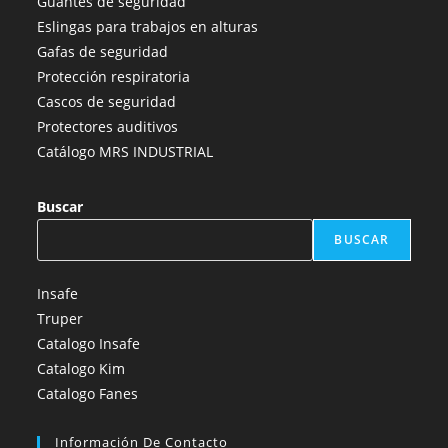
Guantes de seguridad
nueva
nueva
nueva
nueva
nueva
Eslingas para trabajos en alturas
pestaña
pestaña
pestaña
pestaña
pestaña
Gafas de seguridad
Protección respiratoria
Cascos de seguridad
Protectores auditivos
Catálogo MRS INDUSTRIAL
Buscar
BUSCAR
Insafe
Truper
Catalogo Insafe
Catalogo Kim
Catalogo Fanes
Información De Contacto