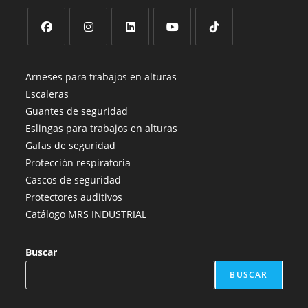
de
producto
Se
Se
Se
Se
Se
abre
abre
abre
abre
abre
Arneses para trabajos en alturas
en
en
en
en
en
Escaleras
una
una
una
una
una
Guantes de seguridad
nueva
nueva
nueva
nueva
nueva
Eslingas para trabajos en alturas
pestaña
pestaña
pestaña
pestaña
pestaña
Gafas de seguridad
Protección respiratoria
Cascos de seguridad
Protectores auditivos
Catálogo MRS INDUSTRIAL
Buscar
BUSCAR