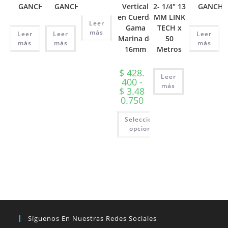
GANCHO
GANCHO
Vertical
2- 1/4″ 13
GANCH
en Cuerda
MM LINK
Leer
Gama
TECH x
más
Leer
Leer
Leer
Marina de
50
más
más
más
16mm
Metros
$
428.
Leer
400
-
más
$
3.48
Rango
0.750
de
precios:
Seleccionar
desde
$ 428.400
opciones
hasta
Este
$ 3.480.750
producto
tiene
múltiples
variantes.
Las
opciones
se
pueden
elegir
en
Síguenos En Nuestras Redes Sociales
la
página