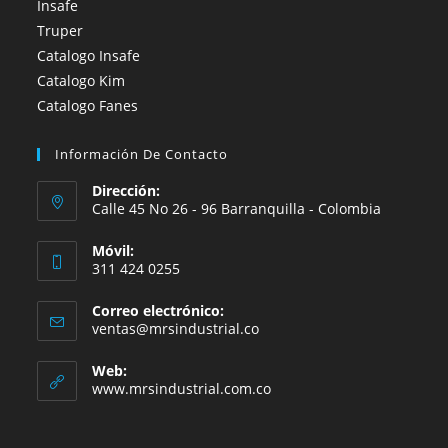
Insafe
Truper
Catalogo Insafe
Catalogo Kim
Catalogo Fanes
Información De Contacto
Dirección:
Calle 45 No 26 - 96 Barranquilla - Colombia
Móvil:
311 424 0255
Correo electrónico:
Se
ventas@mrsindustrial.co
abre
en
Web:
tu
www.mrsindustrial.com.co
aplicación