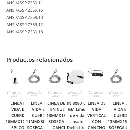
ANSI/ASSP Z359.11
ANSI/ASSP Z359.15
ANSI/ASSP Z359.13
ANSI/ASSP Z359.12
ANSI/ASSP Z359.18
Productos relacionados
Líneas de
Líneas de
Líneas de
Líneas de
Líneas de
Líneas de
Vida
Vida
Vida
Vida
Vida
Vida
LINEA DE
LINEA DE
LINEA DE VIDA
IN 8080-D-
LINEA DE
LINEA D
VIDA EN
VIDA EN
EN CUERDA
GM Linea
VIDA
VIDA EN
CUERDA
CUERDA
13MMX150MTS
de vida
VERTICAL
CUERDA
16MMX10MTS
11MMX50MTS
SOSEGA CON
insafe
CON
13MMX15
EPI CON
SOSEGA CON
GANCHO
Dieléctrica
GANCHO
SOSEGA C