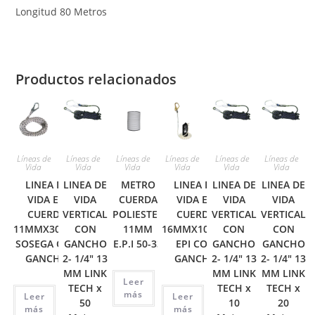
Longitud 80 Metros
Productos relacionados
Líneas de
Líneas de
Líneas de
Líneas de
Líneas de
Líneas de
Vida
Vida
Vida
Vida
Vida
Vida
LINEA DE
LINEA DE
METRO
LINEA DE
LINEA DE
LINEA DE
VIDA EN
VIDA
CUERDA
VIDA EN
VIDA
VIDA
CUERDA
VERTICAL
POLIESTER
CUERDA
VERTICAL
VERTICAL
11MMX30MTS
CON
11MM
16MMX10MTS
CON
CON
SOSEGA CON
GANCHO
E.P.I 50-33
EPI CON
GANCHO
GANCHO
GANCHO
2- 1/4″ 13
GANCHO
2- 1/4″ 13
2- 1/4″ 13
MM LINK
MM LINK
MM LINK
Leer
TECH x
TECH x
TECH x
más
Leer
Leer
50
10
20
más
más