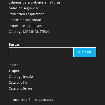
nueva
nueva
nueva
nueva
nueva
Eslingas para trabajos en alturas
pestaña
pestaña
pestaña
pestaña
pestaña
Gafas de seguridad
Protección respiratoria
Cascos de seguridad
Protectores auditivos
Catálogo MRS INDUSTRIAL
Buscar
BUSCAR
Insafe
Truper
Catalogo Insafe
Catalogo Kim
Catalogo Fanes
Información De Contacto