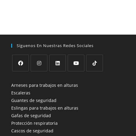
Síguenos En Nuestras Redes Sociales
Se
Se
Se
Se
Se
abre
abre
abre
abre
abre
Arneses para trabajos en alturas
en
en
en
en
en
Escaleras
una
una
una
una
una
Guantes de seguridad
nueva
nueva
nueva
nueva
nueva
Eslingas para trabajos en alturas
pestaña
pestaña
pestaña
pestaña
pestaña
Gafas de seguridad
Protección respiratoria
Cascos de seguridad