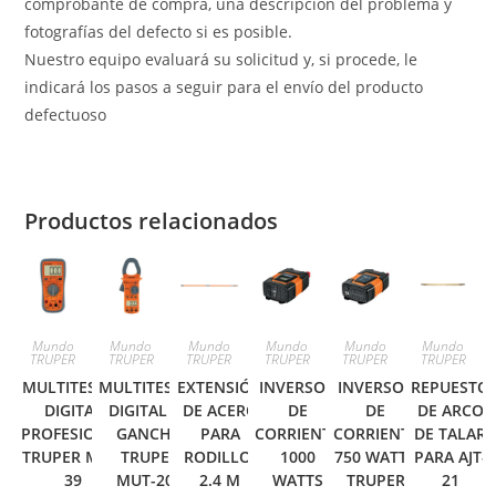
comprobante de compra, una descripción del problema y
fotografías del defecto si es posible.
Nuestro equipo evaluará su solicitud y, si procede, le
indicará los pasos a seguir para el envío del producto
defectuoso
Productos relacionados
Mundo
Mundo
Mundo
Mundo
Mundo
Mundo
TRUPER
TRUPER
TRUPER
TRUPER
TRUPER
TRUPER
MULTITESTER
MULTITESTER
EXTENSIÓN
INVERSOR
INVERSOR
REPUESTO
DIGITAL
DIGITAL DE
DE ACERO
DE
DE
DE ARCO
PROFESIONAL
GANCHO
PARA
CORRIENTE
CORRIENTE
DE TALAR
TRUPER MUT-
TRUPER
RODILLO,
1000
750 WATTS
PARA AJT-
39
MUT-202
2.4 M
WATTS
TRUPER
21