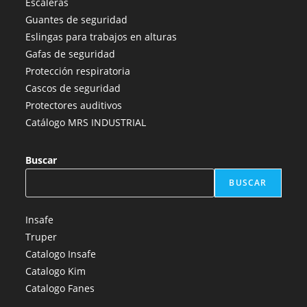
Escaleras
una
una
una
una
una
Guantes de seguridad
nueva
nueva
nueva
nueva
nueva
Eslingas para trabajos en alturas
pestaña
pestaña
pestaña
pestaña
pestaña
Gafas de seguridad
Protección respiratoria
Cascos de seguridad
Protectores auditivos
Catálogo MRS INDUSTRIAL
Buscar
BUSCAR
Insafe
Truper
Catalogo Insafe
Catalogo Kim
Catalogo Fanes