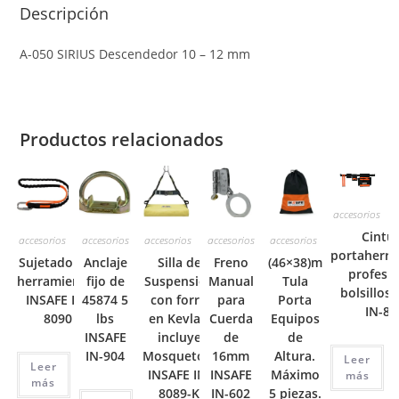
Descripción
A-050 SIRIUS Descendedor 10 – 12 mm
Productos relacionados
accesorios
Cintu
accesorios
accesorios
accesorios
accesorios
accesorios
portaherra
Sujetador de
Anclaje
Silla de
Freno
(46×38)m
profesio
herramientas
fijo de
Suspensión
Manual
Tula
bolsillos
INSAFE IN-
45874 5
con forro
para
Porta
IN-80
8090
lbs
en Kevlar,
Cuerda
Equipos
INSAFE
incluye
de
de
IN-904
Mosquetón.
16mm
Altura.
Leer
Leer
INSAFE IN-
INSAFE
Máximo
más
más
8089-K
IN-602
5 piezas.