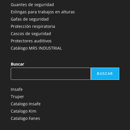
una
una
una
una
una
Guantes de seguridad
nueva
nueva
nueva
nueva
nueva
Eslingas para trabajos en alturas
pestaña
pestaña
pestaña
pestaña
pestaña
Gafas de seguridad
Protección respiratoria
Cascos de seguridad
Protectores auditivos
Catálogo MRS INDUSTRIAL
Buscar
BUSCAR
Insafe
Truper
Catalogo Insafe
Catalogo Kim
Catalogo Fanes