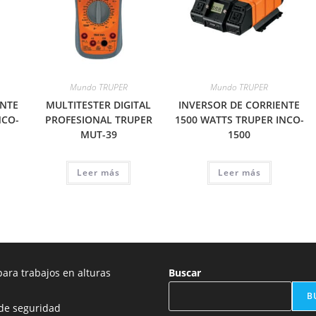
Mundo TRUPER
Mundo TRUPER
ENTE
MULTITESTER DIGITAL
INVERSOR DE CORRIENTE
NCO-
PROFESIONAL TRUPER
1500 WATTS TRUPER INCO-
MUT-39
1500
Leer más
Leer más
ara trabajos en alturas
Buscar
B
de seguridad