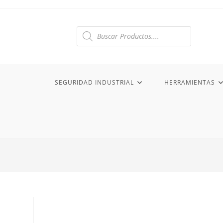
Ir
al
contenido
Búsqueda
de
productos
SEGURIDAD INDUSTRIAL
HERRAMIENTAS