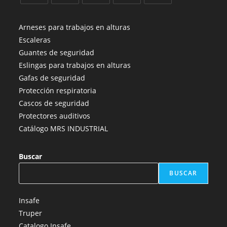
Se
Se
Se
Se
Se
abre
abre
abre
abre
abre
Arneses para trabajos en alturas
en
en
en
en
en
Escaleras
una
una
una
una
una
Guantes de seguridad
nueva
nueva
nueva
nueva
nueva
Eslingas para trabajos en alturas
pestaña
pestaña
pestaña
pestaña
pestaña
Gafas de seguridad
Protección respiratoria
Cascos de seguridad
Protectores auditivos
Catálogo MRS INDUSTRIAL
Buscar
BUSCAR
Insafe
Truper
Catalogo Insafe