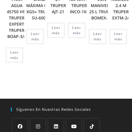
AGUA
MÁXIMA 6000
TRUPER
TRUPER
MANIVELA,
2.4 M
45750 HP,
KGS» TRUPER
AJT-21
INCO-100
25 L TRUPER
TRUPER
TRUPER
SU-6000
BOMEX-25
EXTM-24
EXPERT
Leer
Leer
TRUPER
más
más
Leer
Leer
Leer
BOAP-3/4
más
más
más
Leer
más
Síguenos En Nuestras Redes Sociales