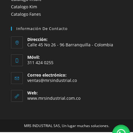
Catalogo Kim
Catalogo Fanes
Información De Contacto
Dirección:
Calle 45 No 26 - 96 Barranquilla - Colombia
Móvil:
311 424 0255
Correo electrónico:
Se
ventas@mrsindustrial.co
abre
en
Web:
tu
www.mrsindustrial.com.co
aplicación
MRS INDUSTRIAL SAS, Un lugar muchas soluciones.