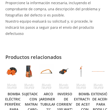
Proporcione la información necesaria, incluyendo el
comprobante de compra, una descripción del problema y
fotografías del defecto si es posible.
Nuestro equipo evaluará su solicitud y, si procede, le
indicará los pasos a seguir para el envío del producto
defectuoso
Productos relacionados
Mundo
Mundo
Mundo
Mundo
Mundo
Mundo
TRUPER
TRUPER
TRUPER
TRUPER
TRUPER
TRUPER
BOMBA
SUJETADORES
ARCO
INVERSOR
BOMBA
EXTENSIÓ
ELÉCTRICA
CON
JARDINERO
DE
EXTRACTORA
DE ACERO
PERIFÉRICA
MATRACA,
TUBULAR,
CORRIENTE
DE ACEITE,
PARA
PARA
CARGA
21′
100 WATTS
CON
RODILLO,