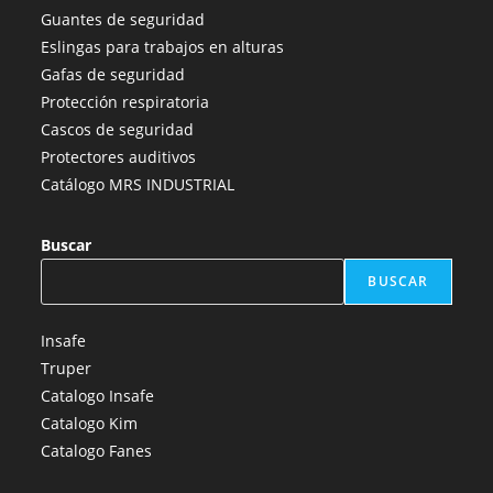
una
una
una
una
una
Guantes de seguridad
nueva
nueva
nueva
nueva
nueva
Eslingas para trabajos en alturas
pestaña
pestaña
pestaña
pestaña
pestaña
Gafas de seguridad
Protección respiratoria
Cascos de seguridad
Protectores auditivos
Catálogo MRS INDUSTRIAL
Buscar
BUSCAR
Insafe
Truper
Catalogo Insafe
Catalogo Kim
Catalogo Fanes