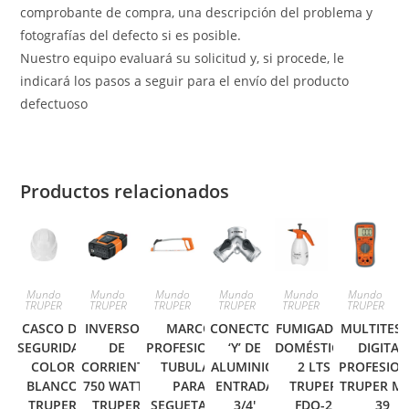
comprobante de compra, una descripción del problema y
fotografías del defecto si es posible.
Nuestro equipo evaluará su solicitud y, si procede, le
indicará los pasos a seguir para el envío del producto
defectuoso
Productos relacionados
Mundo
Mundo
Mundo
Mundo
Mundo
Mundo
TRUPER
TRUPER
TRUPER
TRUPER
TRUPER
TRUPER
CASCO DE
INVERSOR
MARCO
CONECTOR
FUMIGADOR
MULTITES
SEGURIDAD
DE
PROFESIONAL
‘Y’ DE
DOMÉSTICO,
DIGITAL
COLOR
CORRIENTE
TUBULAR
ALUMINIO,
2 LTS
PROFESIO
BLANCO
750 WATTS
PARA
ENTRADA
TRUPER
TRUPER M
TRUPER
TRUPER
SEGUETA 12′
3/4′
FDO-2
39