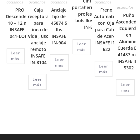
Cinturon
accesorios
accesorios
accesorios
accesorios
portaherramientas
accesorios
PRO
Caja
Anclaje
Freno
profesional 6
Puño
Descendedor
receptora
fijo de
Automático
bolsillos INSAFE
Ascendedo
10 – 12 mm
para
45874 5
con Ojal
IN-8095
Izquierdo
INSAFE A-
Linea de
lbs
para Cable
en
041-LORY
vida , uso
INSAFE
de Acero
Aluminio
anclaje
IN-904
INSAFE IN-
Leer
Cuerda De
remoto
622
más
Leer
41487 mm
INSAFE
más
Leer
INSAFE IN-
IN-8104
más
Leer
5302
más
Leer
Leer
más
más