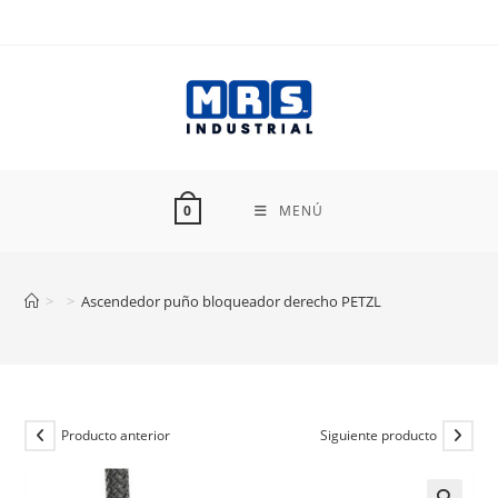
Ir
al
contenido
MENÚ
0
>
>
Ascendedor puño bloqueador derecho PETZL
Producto anterior
Siguiente producto