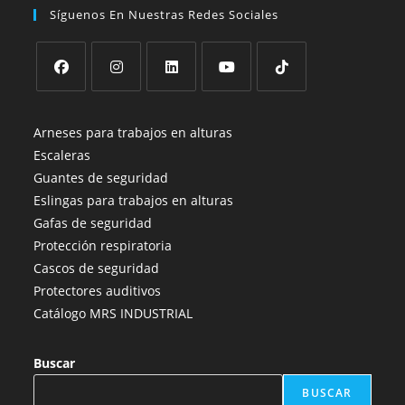
Síguenos En Nuestras Redes Sociales
Se
Se
Se
Se
Se
abre
abre
abre
abre
abre
Arneses para trabajos en alturas
en
en
en
en
en
Escaleras
una
una
una
una
una
Guantes de seguridad
nueva
nueva
nueva
nueva
nueva
Eslingas para trabajos en alturas
pestaña
pestaña
pestaña
pestaña
pestaña
Gafas de seguridad
Protección respiratoria
Cascos de seguridad
Protectores auditivos
Catálogo MRS INDUSTRIAL
Buscar
BUSCAR