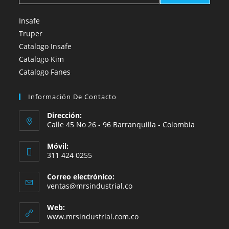
Insafe
Truper
Catalogo Insafe
Catalogo Kim
Catalogo Fanes
Información De Contacto
Dirección:
Calle 45 No 26 - 96 Barranquilla - Colombia
Móvil:
311 424 0255
Correo electrónico:
Se
ventas@mrsindustrial.co
abre
en
Web:
tu
www.mrsindustrial.com.co
aplicación