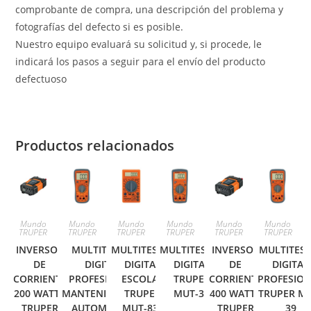
comprobante de compra, una descripción del problema y
fotografías del defecto si es posible.
Nuestro equipo evaluará su solicitud y, si procede, le
indicará los pasos a seguir para el envío del producto
defectuoso
Productos relacionados
Mundo
Mundo
Mundo
Mundo
Mundo
Mundo
TRUPER
TRUPER
TRUPER
TRUPER
TRUPER
TRUPER
INVERSOR
MULTITESTER
MULTITESTER
MULTITESTER
INVERSOR
MULTITES
DE
DIGITAL
DIGITAL
DIGITAL
DE
DIGITAL
CORRIENTE
PROFESIONAL,
ESCOLAR
TRUPER
CORRIENTE
PROFESIO
200 WATTS
MANTENIMIENTO
TRUPER
MUT-33
400 WATTS
TRUPER M
TRUPER
AUTOMOTRIZ
MUT-830
TRUPER
39