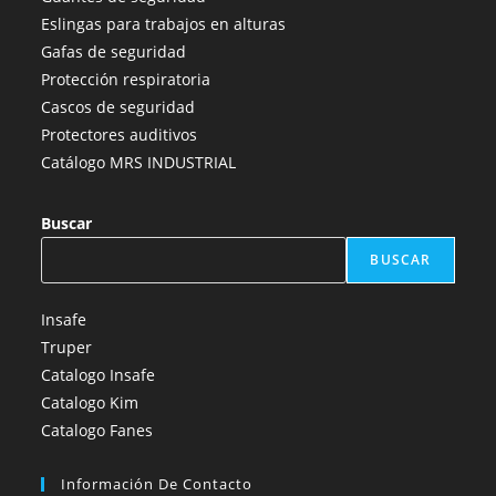
nueva
nueva
nueva
nueva
nueva
Eslingas para trabajos en alturas
pestaña
pestaña
pestaña
pestaña
pestaña
Gafas de seguridad
Protección respiratoria
Cascos de seguridad
Protectores auditivos
Catálogo MRS INDUSTRIAL
Buscar
BUSCAR
Insafe
Truper
Catalogo Insafe
Catalogo Kim
Catalogo Fanes
Información De Contacto