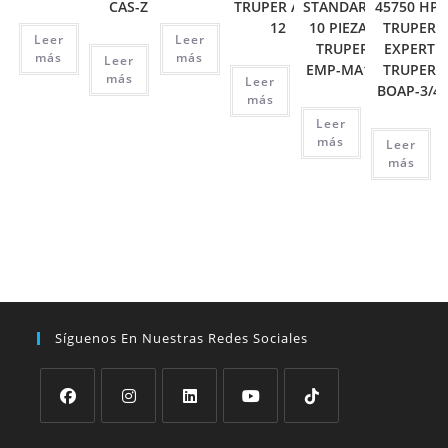
CAS-Z
TRUPER APT-
STANDARD,
45750 HP,
12
10 PIEZAS
TRUPER
Leer
Leer
TRUPER
EXPERT
más
más
Leer
EMP-MA10
TRUPER
más
Leer
BOAP-3/4
más
Leer
más
Leer
más
Síguenos En Nuestras Redes Sociales
Se
Se
Se
Se
Se