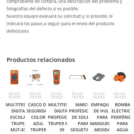
comprobante de compra, una descripción del problema y
fotografías del defecto si es posible.
Nuestro equipo evaluará su solicitud y, si procede, le
indicará los pasos a seguir para el envío del producto
defectuoso
Productos relacionados
Mundo
Mundo
Mundo
Mundo
Mundo
Mundo
TRUPER
TRUPER
TRUPER
TRUPER
TRUPER
TRUPER
MULTITESTER
CASCO DE
MULTITESTER
MARCO
EMPAQUES
BOMBA
DIGITAL
SEGURIDAD
DIGITAL
PROFESIONAL
DE HULE
ELÉCTRICA
ESCOLAR
COLOR
PROFESIONAL
DE SOLERA
PARA
PERIFÉRICA
TRUPER
AZUL
TRUPER MUT-
PARA
MANGUERA,
PARA
MUT-830
TRUPER
39
SEGUETA 12′
MEDIDA
AGUA