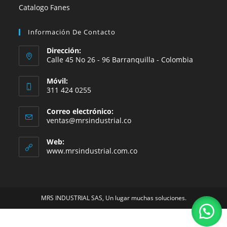
Catalogo Fanes
Información De Contacto
Dirección:
Calle 45 No 26 - 96 Barranquilla - Colombia
Móvil:
311 424 0255
Correo electrónico:
Se
ventas@mrsindustrial.co
abre
en
Web:
tu
www.mrsindustrial.com.co
aplicación
MRS INDUSTRIAL SAS, Un lugar muchas soluciones.