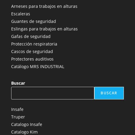
abre
abre
abre
abre
abre
Arneses para trabajos en alturas
en
en
en
en
en
Escaleras
una
una
una
una
una
Guantes de seguridad
nueva
nueva
nueva
nueva
nueva
Eslingas para trabajos en alturas
pestaña
pestaña
pestaña
pestaña
pestaña
Gafas de seguridad
Protección respiratoria
Cascos de seguridad
Protectores auditivos
Catálogo MRS INDUSTRIAL
Buscar
BUSCAR
Insafe
Truper
Catalogo Insafe
Catalogo Kim