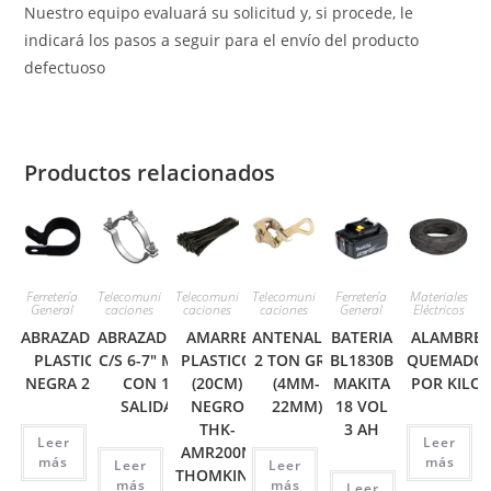
Nuestro equipo evaluará su solicitud y, si procede, le
indicará los pasos a seguir para el envío del producto
defectuoso
Productos relacionados
Ferretería
Telecomuni
Telecomuni
Telecomuni
Ferretería
Materiales
General
caciones
caciones
caciones
General
Eléctricos
ABRAZADERA
ABRAZADERA
AMARRE
ANTENALLA
BATERIA
ALAMBRE
PLASTICA
C/S 6-7″ MRS
PLASTICO
2 TON GRIP
BL1830B
QUEMADO
NEGRA 2CM
CON 1
(20CM)
(4MM-
MAKITA
POR KILO
SALIDA
NEGRO
22MM)
18 VOL
THK-
3 AH
Leer
Leer
AMR200N
más
más
Leer
Leer
THOMKING
más
más
Leer