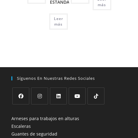
ESTANDAR
más
Leer
más
Síguenos En Nuestras Redes Sociales
Se
Se
Se
Se
Se
abre
abre
abre
abre
abre
Arneses para trabajos en alturas
en
en
en
en
en
Escaleras
una
una
una
una
una
Guantes de seguridad