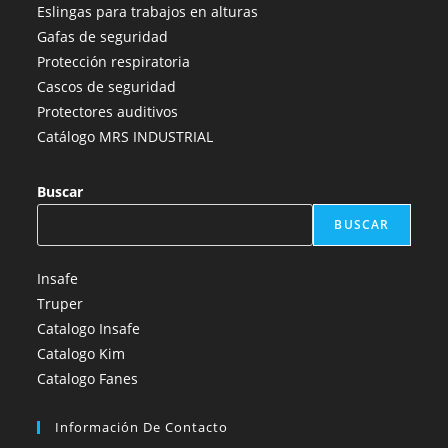
nueva
nueva
nueva
nueva
nueva
Eslingas para trabajos en alturas
pestaña
pestaña
pestaña
pestaña
pestaña
Gafas de seguridad
Protección respiratoria
Cascos de seguridad
Protectores auditivos
Catálogo MRS INDUSTRIAL
Buscar
BUSCAR
Insafe
Truper
Catalogo Insafe
Catalogo Kim
Catalogo Fanes
Información De Contacto