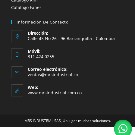
Catalogo Fanes
Información De Contacto
Dirección:
Calle 45 No 26 - 96 Barranquilla - Colombia
Móvil:
311 424 0255
Correo electrónico:
Se
ventas@mrsindustrial.co
abre
en
Web:
tu
www.mrsindustrial.com.co
aplicación
MRS INDUSTRIAL SAS, Un lugar muchas soluciones.