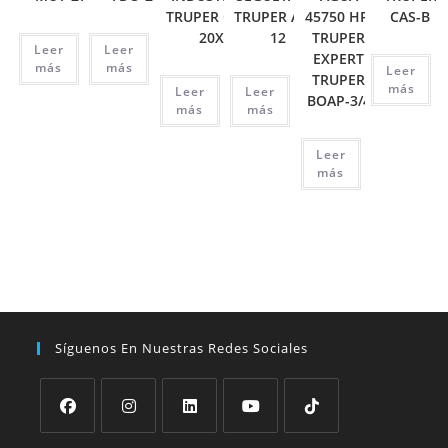
TRUPER CHP-
TRUPER ATT-
45750 HP,
CAS-B
20X
12
TRUPER
Leer
Leer
EXPERT
más
más
Leer
TRUPER
más
Leer
Leer
BOAP-3/4
más
más
Leer
más
Síguenos En Nuestras Redes Sociales
Se
Se
Se
Se
Se