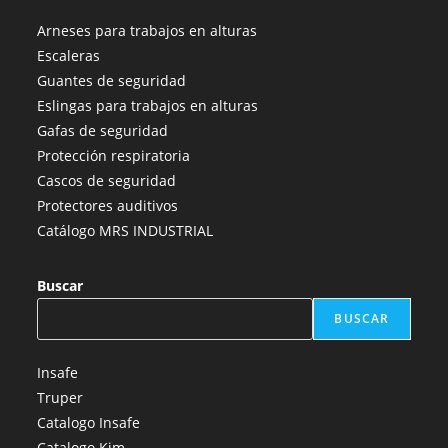
abre
abre
abre
abre
abre
Arneses para trabajos en alturas
en
en
en
en
en
Escaleras
una
una
una
una
una
Guantes de seguridad
nueva
nueva
nueva
nueva
nueva
Eslingas para trabajos en alturas
pestaña
pestaña
pestaña
pestaña
pestaña
Gafas de seguridad
Protección respiratoria
Cascos de seguridad
Protectores auditivos
Catálogo MRS INDUSTRIAL
Buscar
BUSCAR
Insafe
Truper
Catalogo Insafe
Catalogo Kim