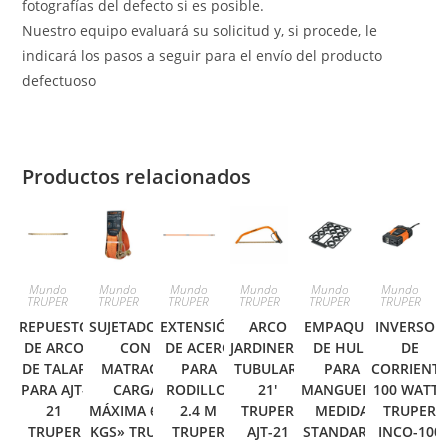
fotografías del defecto si es posible.
Nuestro equipo evaluará su solicitud y, si procede, le
indicará los pasos a seguir para el envío del producto
defectuoso
Productos relacionados
Mundo
Mundo
Mundo
Mundo
Mundo
Mundo
TRUPER
TRUPER
TRUPER
TRUPER
TRUPER
TRUPER
REPUESTO
SUJETADORES
EXTENSIÓN
ARCO
EMPAQUES
INVERSOR
DE ARCO
CON
DE ACERO
JARDINERO
DE HULE
DE
DE TALAR
MATRACA,
PARA
TUBULAR,
PARA
CORRIENT
PARA AJT-
CARGA
RODILLO,
21′
MANGUERA,
100 WATTS
21
MÁXIMA 6000
2.4 M
TRUPER
MEDIDA
TRUPER
TRUPER
KGS» TRUPER
TRUPER
AJT-21
STANDARD,
INCO-100