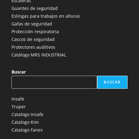
Escaleras
una
una
una
una
una
Guantes de seguridad
nueva
nueva
nueva
nueva
nueva
Eslingas para trabajos en alturas
pestaña
pestaña
pestaña
pestaña
pestaña
Gafas de seguridad
Protección respiratoria
Cascos de seguridad
Protectores auditivos
Catálogo MRS INDUSTRIAL
Buscar
BUSCAR
Insafe
Truper
Catalogo Insafe
Catalogo Kim
Catalogo Fanes