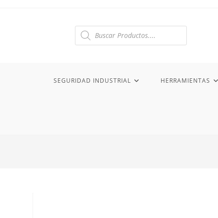
Ir
al
contenido
Búsqueda
de
productos
SEGURIDAD INDUSTRIAL
HERRAMIENTAS