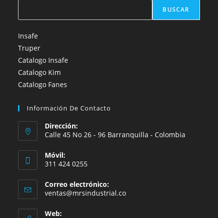
BUSCAR
Insafe
Truper
Catalogo Insafe
Catalogo Kim
Catalogo Fanes
Información De Contacto
Dirección:
Calle 45 No 26 - 96 Barranquilla - Colombia
Móvil:
311 424 0255
Correo electrónico:
Se
ventas@mrsindustrial.co
abre
en
Web: