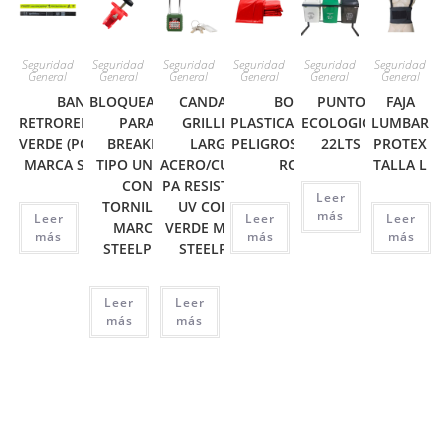
Seguridad
Seguridad
Seguridad
Seguridad
Seguridad
Seguridad
General
General
General
General
General
General
BANDAS
BLOQUEADOR
CANDADO
BOLSA
PUNTO
FAJA
RETROREFLECTIVAS
PARA
GRILLETE
PLASTICARESIDUOS
ECOLOGICO
LUMBAR
VERDE (PQ X 2UND)
BREAKER
LARGO
PELIGROSOS 18X23
22LTS
PROTEX
MARCA STEELPRO
TIPO UNIÓN
ACERO/CUERPO
ROJO
TALLA L
CON
PA RESISTENTE
Leer
TORNILLO
UV COLOR
más
Leer
Leer
Leer
MARCA
VERDE MARCA
más
más
más
STEELPRO
STEELPRO
Leer
Leer
más
más