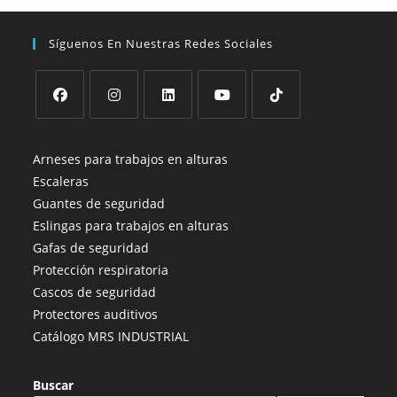
Síguenos En Nuestras Redes Sociales
Se
Se
Se
Se
Se
abre
abre
abre
abre
abre
Arneses para trabajos en alturas
en
en
en
en
en
Escaleras
una
una
una
una
una
Guantes de seguridad
nueva
nueva
nueva
nueva
nueva
Eslingas para trabajos en alturas
pestaña
pestaña
pestaña
pestaña
pestaña
Gafas de seguridad
Protección respiratoria
Cascos de seguridad
Protectores auditivos
Catálogo MRS INDUSTRIAL
Buscar