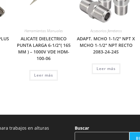
Herramientas Manuales
Accesorios ferreteros
PLUS
ALICATE DIELECTRICO
ADAPT. MCHO 1-1/2″ NPT X
PUNTA LARGA 6-1/2″( 165
MCHO 1-1/2″ NPT RECTO
MM ) – 1000V VDE HDM-
2083-24-24S
100-06
Leer más
Leer más
ara trabajos en alturas
Buscar
B