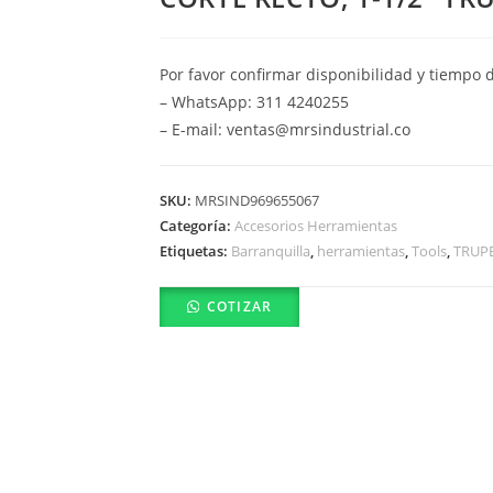
Por favor confirmar disponibilidad y tiempo 
– WhatsApp: 311 4240255
– E-mail: ventas@mrsindustrial.co
SKU:
MRSIND969655067
Categoría:
Accesorios Herramientas
Etiquetas:
Barranquilla
,
herramientas
,
Tools
,
TRUP
COTIZAR