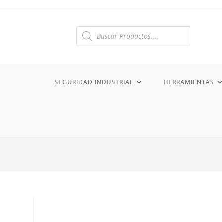
Ir
al
contenido
Búsqueda
de
productos
SEGURIDAD INDUSTRIAL
HERRAMIENTAS