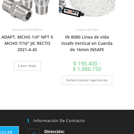
Accesorios ferreteros
Líneas de Vida
ADAPT. MCHO 1/4″ NPT X
IN 8080 Linea de vida
MCHO 7/16″ JIC RECTO
insafe Vertical en Cuerda
2021-4-4S
de 16mm INSAFE
$
190.400
-
Leer más
Rango
$
1.886.150
de
precios:
Este
Seleccionar opciones
desde
producto
$ 190.400
tiene
hasta
múltiples
$ 1.886.150
variantes.
Las
opciones
se
pueden
elegir
en
Información De Contacto
la
página
de
Dirección:
USCAR