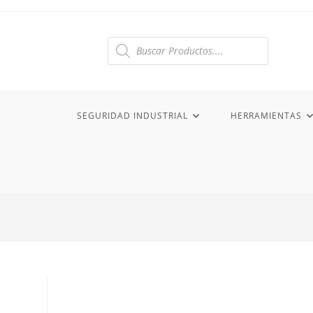
Ir
al
contenido
Búsqueda
de
productos
SEGURIDAD INDUSTRIAL
HERRAMIENTAS