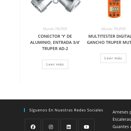
Mundo TRUPER
Mundo TRUPER
CONECTOR ‘Y’ DE
MULTITESTER DIGITA
ALUMINIO, ENTRADA 3/4′
GANCHO TRUPER MUT
TRUPER AD-2
Leer más
Leer más
Síguenos En Nuestras Redes Sociales
Arneses p
Escaleras
Guantes 