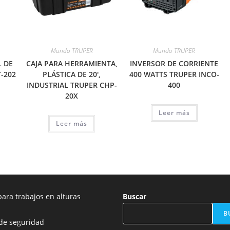
Mundo TRUPER
Mundo TRUPER
L DE
CAJA PARA HERRAMIENTA,
INVERSOR DE CORRIENTE
-202
PLÁSTICA DE 20′,
400 WATTS TRUPER INCO-
INDUSTRIAL TRUPER CHP-
400
20X
Leer más
Leer más
ara trabajos en alturas
Buscar
B
de seguridad