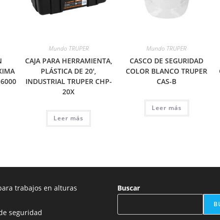
Mundo TRUPER
Mundo TRUPER
N
CAJA PARA HERRAMIENTA,
CASCO DE SEGURIDAD
XIMA
PLÁSTICA DE 20′,
COLOR BLANCO TRUPER
-6000
INDUSTRIAL TRUPER CHP-
CAS-B
20X
Leer más
Leer más
ara trabajos en alturas
Buscar
B
de seguridad