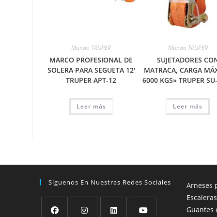
Mundo TRUPER
Mundo TRUPER
MARCO PROFESIONAL DE
SUJETADORES CO
SOLERA PARA SEGUETA 12′
MATRACA, CARGA MÁ
TRUPER APT-12
6000 KGS» TRUPER SU
Leer más
Leer más
Síguenos En Nuestras Redes Sociales
Arneses p
Escaleras
Guantes 