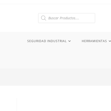
Ir
al
contenido
Búsqueda
de
productos
SEGURIDAD INDUSTRIAL
HERRAMIENTAS