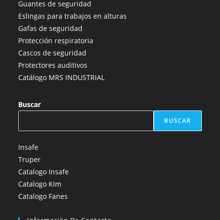
Guantes de seguridad
nueva
nueva
nueva
nueva
nueva
Eslingas para trabajos en alturas
pestaña
pestaña
pestaña
pestaña
pestaña
Gafas de seguridad
Protección respiratoria
Cascos de seguridad
Protectores auditivos
Catálogo MRS INDUSTRIAL
Buscar
BUSCAR
Insafe
Truper
Catalogo Insafe
Catalogo Kim
Catalogo Fanes