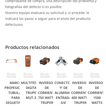
comprobante de compra, una descripción del problema y
fotografías del defecto si es posible.
Nuestro equipo evaluará su solicitud y, si procede, le
indicará los pasos a seguir para el envío del producto
defectuoso
Productos relacionados
Mundo
Mundo
Mundo
Mundo
Mundo
Mundo
TRUPER
TRUPER
TRUPER
TRUPER
TRUPER
TRUPER
MARCO
MULTITESTER
INVERSOR
CONECTOR
INVERSOR
INVERSOR
PROFESIONAL
DIGITAL
DE
‘Y’ DE
DE
DE
TUBULAR
TRUPER
CORRIENTE
ALUMINIO,
CORRIENTE
CORRIENT
PARA
MUT-33
750 WATTS
ENTRADA
400 WATTS
1500
SEGUETA 12′
TRUPER
3/4′
TRUPER
WATTS