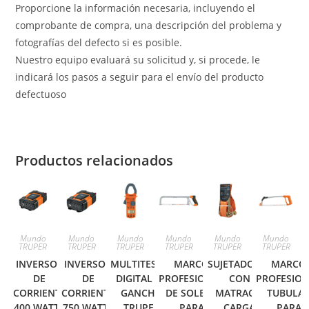
Proporcione la información necesaria, incluyendo el
comprobante de compra, una descripción del problema y
fotografías del defecto si es posible.
Nuestro equipo evaluará su solicitud y, si procede, le
indicará los pasos a seguir para el envío del producto
defectuoso
Productos relacionados
Mundo
Mundo
Mundo
Mundo
Mundo
Mundo
TRUPER
TRUPER
TRUPER
TRUPER
TRUPER
TRUPER
INVERSOR
INVERSOR
MULTITESTER
MARCO
SUJETADORES
MARCO
DE
DE
DIGITAL DE
PROFESIONAL
CON
PROFESIO
CORRIENTE
CORRIENTE
GANCHO
DE SOLERA
MATRACA,
TUBULA
400 WATTS
750 WATTS
TRUPER
PARA
CARGA
PARA