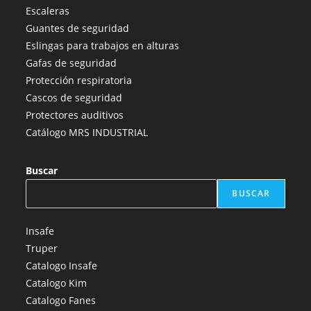
en
en
en
en
en
Escaleras
una
una
una
una
una
Guantes de seguridad
nueva
nueva
nueva
nueva
nueva
Eslingas para trabajos en alturas
pestaña
pestaña
pestaña
pestaña
pestaña
Gafas de seguridad
Protección respiratoria
Cascos de seguridad
Protectores auditivos
Catálogo MRS INDUSTRIAL
Buscar
BUSCAR
Insafe
Truper
Catalogo Insafe
Catalogo Kim
Catalogo Fanes