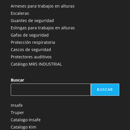
abre
abre
abre
abre
abre
Arneses para trabajos en alturas
en
en
en
en
en
Escaleras
una
una
una
una
una
Guantes de seguridad
nueva
nueva
nueva
nueva
nueva
Eslingas para trabajos en alturas
pestaña
pestaña
pestaña
pestaña
pestaña
Gafas de seguridad
Protección respiratoria
Cascos de seguridad
Protectores auditivos
Catálogo MRS INDUSTRIAL
Buscar
BUSCAR
Insafe
Truper
Catalogo Insafe
Catalogo Kim