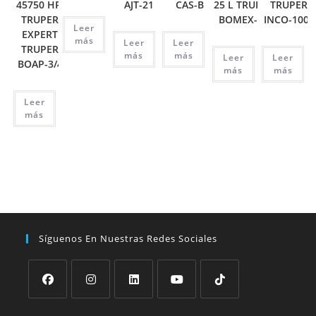
45750 HP,
AJT-21
CAS-B
25 L TRUPER
TRUPER
TRUPER
BOMEX-25
INCO-1000
Leer
EXPERT
más
Leer
Leer
TRUPER
más
más
Leer
Leer
BOAP-3/4
más
más
Leer
más
Síguenos En Nuestras Redes Sociales
Se
Se
Se
Se
Se