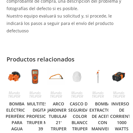
comprobante de compra, una descripción del problema y
fotografías del defecto si es posible.
Nuestro equipo evaluará su solicitud y, si procede, le
indicará los pasos a seguir para el envío del producto
defectuoso
Productos relacionados
Mundo
Mundo
Mundo
Mundo
Mundo
Mundo
TRUPER
TRUPER
TRUPER
TRUPER
TRUPER
TRUPER
BOMBA
MULTITESTER
ARCO
CASCO DE
BOMBA
INVERSOR
ELÉCTRICA
DIGITAL
JARDINERO
SEGURIDAD
EXTRACTORA
DE
PERIFÉRICA
PROFESIONAL
TUBULAR,
COLOR
DE ACEITE,
CORRIENT
PARA
TRUPER MUT-
21′
BLANCO
CON
1000
AGUA
39
TRUPER
TRUPER
MANIVELA,
WATTS