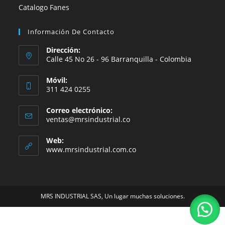
Catalogo Fanes
Información De Contacto
Dirección:
Calle 45 No 26 - 96 Barranquilla - Colombia
Móvil:
311 424 0255
Correo electrónico:
Se
ventas@mrsindustrial.co
abre
en
Web:
tu
www.mrsindustrial.com.co
aplicación
MRS INDUSTRIAL SAS, Un lugar muchas soluciones.