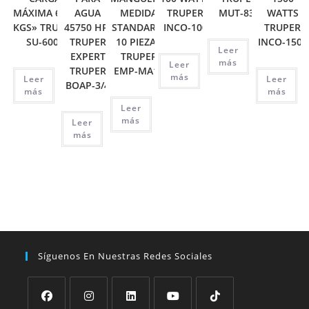
MÁXIMA 6000
AGUA
MEDIDA
TRUPER
MUT-830
WATTS
KGS» TRUPER
45750 HP,
STANDARD,
INCO-100
TRUPER
SU-6000
TRUPER
10 PIEZAS
INCO-1500
Leer
EXPERT
TRUPER
más
Leer
TRUPER
EMP-MA10
más
Leer
Leer
BOAP-3/4
más
más
Leer
más
Leer
más
Síguenos En Nuestras Redes Sociales