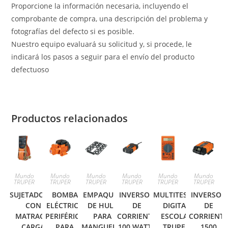
Proporcione la información necesaria, incluyendo el
comprobante de compra, una descripción del problema y
fotografías del defecto si es posible.
Nuestro equipo evaluará su solicitud y, si procede, le
indicará los pasos a seguir para el envío del producto
defectuoso
Productos relacionados
Mundo
Mundo
Mundo
Mundo
Mundo
Mundo
TRUPER
TRUPER
TRUPER
TRUPER
TRUPER
TRUPER
SUJETADORES
BOMBA
EMPAQUES
INVERSOR
MULTITESTER
INVERSOR
CON
ELÉCTRICA
DE HULE
DE
DIGITAL
DE
MATRACA,
PERIFÉRICA
PARA
CORRIENTE
ESCOLAR
CORRIENT
CARGA
PARA
MANGUERA,
100 WATTS
TRUPER
1500