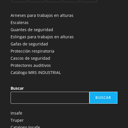
Se
Se
Se
Se
Se
abre
abre
abre
abre
abre
Arneses para trabajos en alturas
en
en
en
en
en
Escaleras
una
una
una
una
una
Guantes de seguridad
nueva
nueva
nueva
nueva
nueva
Eslingas para trabajos en alturas
pestaña
pestaña
pestaña
pestaña
pestaña
Gafas de seguridad
Protección respiratoria
Cascos de seguridad
Protectores auditivos
Catálogo MRS INDUSTRIAL
Buscar
BUSCAR
Insafe
Truper
Catalogo Insafe