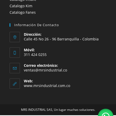
Catalogo Kim
Catalogo Fanes
Información De Contacto
Dirección:
Calle 45 No 26 - 96 Barranquilla - Colombia
Móvil:
311 424 0255
Correo electrónico:
Se
ventas@mrsindustrial.co
abre
en
Web:
tu
www.mrsindustrial.com.co
aplicación
MRS INDUSTRIAL SAS, Un lugar muchas soluciones.