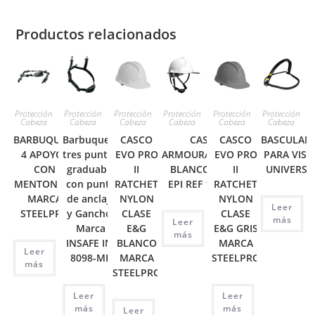
Productos relacionados
Protección
Protección
Protección
Protección
Protección
Protección
Cabeza
Cabeza
Cabeza
Cabeza
Cabeza
Cabeza
BARBUQUEJO
Barbuquejo
CASCO
CASCO
CASCO
BASCULAN
4 APOYOS
tres puntos
EVO PRO
ARMOUR/CAPITAN
EVO PRO
PARA VIS
CON
graduable
II
BLANCO TIPO I
II
UNIVERSA
MENTONERA
con punto
RATCHET
EPI REF 10-P03R
RATCHET
MARCA
de anclaje
NYLON
NYLON
Leer
STEELPRO
y Gancho.
CLASE
CLASE
más
Leer
Marca
E&G
E&G GRIS
más
INSAFE IN-
BLANCO
MARCA
Leer
8098-MP
MARCA
STEELPRO
más
STEELPRO
Leer
Leer
más
más
Leer