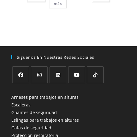
más
Síguenos En Nuestras Redes Sociales
Se
Se
Se
Se
Se
abre
abre
abre
abre
abre
Arneses para trabajos en alturas
en
en
en
en
en
Escaleras
una
una
una
una
una
Guantes de seguridad
nueva
nueva
nueva
nueva
nueva
Eslingas para trabajos en alturas
pestaña
pestaña
pestaña
pestaña
pestaña
Gafas de seguridad
Protección respiratoria