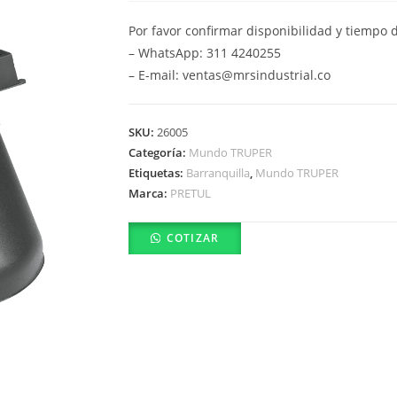
Por favor confirmar disponibilidad y tiempo 
– WhatsApp: 311 4240255
– E-mail: ventas@mrsindustrial.co
SKU:
26005
Categoría:
Mundo TRUPER
Etiquetas:
Barranquilla
,
Mundo TRUPER
Marca:
PRETUL
COTIZAR