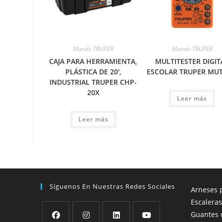
Mundo TRUPER
Mundo TRUPER
CAJA PARA HERRAMIENTA,
MULTITESTER DIGIT
PLÁSTICA DE 20′,
ESCOLAR TRUPER MUT
INDUSTRIAL TRUPER CHP-
20X
Leer más
Leer más
Síguenos En Nuestras Redes Sociales
Arneses p
Escaleras
Guantes 