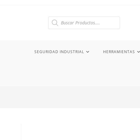
Ir
al
contenido
Búsqueda
de
productos
SEGURIDAD INDUSTRIAL
HERRAMIENTAS