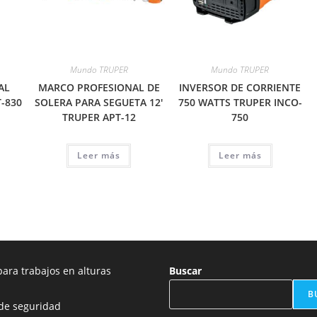
Mundo TRUPER
Mundo TRUPER
AL
MARCO PROFESIONAL DE
INVERSOR DE CORRIENTE
-830
SOLERA PARA SEGUETA 12′
750 WATTS TRUPER INCO-
TRUPER APT-12
750
Leer más
Leer más
ara trabajos en alturas
Buscar
B
de seguridad