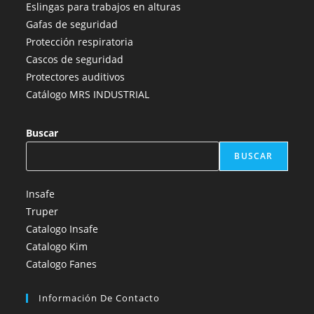
nueva
nueva
nueva
nueva
nueva
Eslingas para trabajos en alturas
pestaña
pestaña
pestaña
pestaña
pestaña
Gafas de seguridad
Protección respiratoria
Cascos de seguridad
Protectores auditivos
Catálogo MRS INDUSTRIAL
Buscar
BUSCAR
Insafe
Truper
Catalogo Insafe
Catalogo Kim
Catalogo Fanes
Información De Contacto