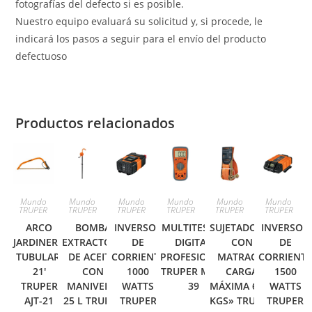
fotografías del defecto si es posible.
Nuestro equipo evaluará su solicitud y, si procede, le
indicará los pasos a seguir para el envío del producto
defectuoso
Productos relacionados
Mundo
Mundo
Mundo
Mundo
Mundo
Mundo
TRUPER
TRUPER
TRUPER
TRUPER
TRUPER
TRUPER
ARCO
BOMBA
INVERSOR
MULTITESTER
SUJETADORES
INVERSOR
JARDINERO
EXTRACTORA
DE
DIGITAL
CON
DE
TUBULAR,
DE ACEITE,
CORRIENTE
PROFESIONAL
MATRACA,
CORRIENT
21′
CON
1000
TRUPER MUT-
CARGA
1500
TRUPER
MANIVELA,
WATTS
39
MÁXIMA 6000
WATTS
AJT-21
25 L TRUPER
TRUPER
KGS» TRUPER
TRUPER