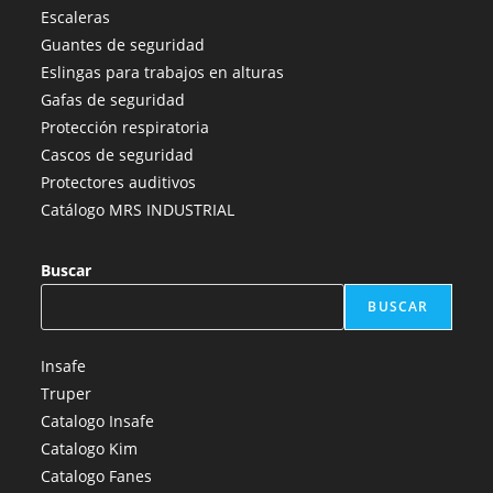
en
en
en
en
en
Escaleras
una
una
una
una
una
Guantes de seguridad
nueva
nueva
nueva
nueva
nueva
Eslingas para trabajos en alturas
pestaña
pestaña
pestaña
pestaña
pestaña
Gafas de seguridad
Protección respiratoria
Cascos de seguridad
Protectores auditivos
Catálogo MRS INDUSTRIAL
Buscar
BUSCAR
Insafe
Truper
Catalogo Insafe
Catalogo Kim
Catalogo Fanes