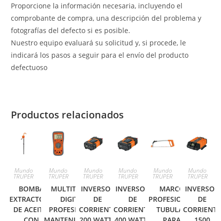
Proporcione la información necesaria, incluyendo el
comprobante de compra, una descripción del problema y
fotografías del defecto si es posible.
Nuestro equipo evaluará su solicitud y, si procede, le
indicará los pasos a seguir para el envío del producto
defectuoso
Productos relacionados
Mundo
Mundo
Mundo
Mundo
Mundo
Mundo
TRUPER
TRUPER
TRUPER
TRUPER
TRUPER
TRUPER
BOMBA
MULTITESTER
INVERSOR
INVERSOR
MARCO
INVERSOR
EXTRACTORA
DIGITAL
DE
DE
PROFESIONAL
DE
DE ACEITE,
PROFESIONAL,
CORRIENTE
CORRIENTE
TUBULAR
CORRIENT
CON
MANTENIMIENTO
200 WATTS
400 WATTS
PARA
1500