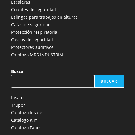
Escaleras
una
una
una
una
una
Guantes de seguridad
nueva
nueva
nueva
nueva
nueva
Eslingas para trabajos en alturas
pestaña
pestaña
pestaña
pestaña
pestaña
Gafas de seguridad
Protección respiratoria
Cascos de seguridad
Protectores auditivos
Catálogo MRS INDUSTRIAL
Buscar
BUSCAR
Insafe
Truper
Catalogo Insafe
Catalogo Kim
Catalogo Fanes