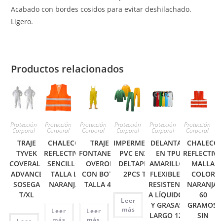
Acabado con bordes cosidos para evitar deshilachado.
Ligero.
Productos relacionados
Protección
Protección
Protección
Protección
Protección
Protección
Corporal
Corporal
Corporal
Corporal
Corporal
Corporal
TRAJE
CHALECO
TRAJE
IMPERMEABLE
DELANTAL
CHALECO
TYVEK
REFLECTIVO
FONTANERO
PVC EN304
EN TPU
REFLECTIV
COVERALL
SENCILLO
OVEROL
DELTAPLUS
AMARILLO,
MALLA
ADVANCE
TALLA L
CON BOTA
2PCS T/L
FLEXIBLE Y
COLOR
SOSEGA
NARANJA
TALLA 42
RESISTENTE
NARANJA,
T/XL
A LÍQUIDOS
60
Leer
Y GRASAS.
GRAMOS,
más
Leer
Leer
LARGO 120
SIN
más
más