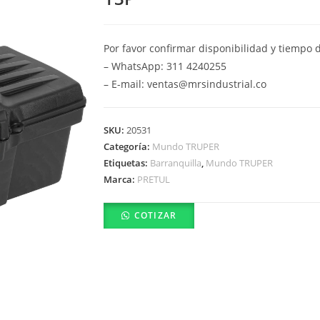
Por favor confirmar disponibilidad y tiempo 
– WhatsApp: 311 4240255
– E-mail: ventas@mrsindustrial.co
SKU:
20531
Categoría:
Mundo TRUPER
Etiquetas:
Barranquilla
,
Mundo TRUPER
Marca:
PRETUL
COTIZAR