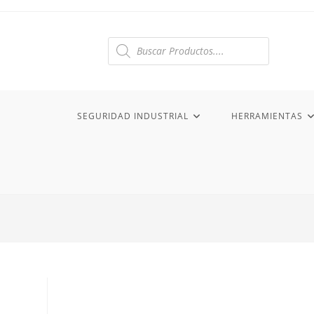
Ir
al
contenido
Búsqueda
de
productos
SEGURIDAD INDUSTRIAL
HERRAMIENTAS